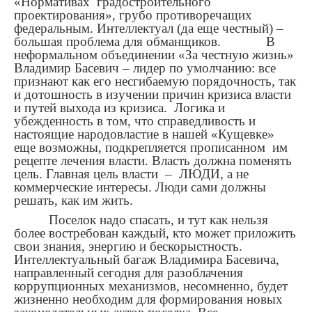
«Нормативах градостроительного
проектирования», грубо противоречащих
федеральным. Интеллектуал (да еще честный) –
большая проблема для обманщиков. В
неформальном объединении «За честную жизнь»
Владимир Басевич – лидер по умолчанию: все
признают как его несгибаемую порядочность, так
и дотошность в изучении причин кризиса власти
и путей выхода из кризиса. Логика и
убежденность в том, что справедливость и
настоящие народовластие в нашей «Кущевке»
еще возможны, подкрепляется прописанном им
рецепте лечения власти. Власть должна поменять
цель. Главная цель власти – ЛЮДИ, а не
коммерческие интересы. Люди сами должны
решать, как им жить.
Поселок надо спасать, и тут как нельзя
более востребован каждый, кто может приложить
свои знания, энергию и бескорыстность.
Интеллектуальный багаж Владимира Басевича,
направленный сегодня для разоблачения
коррупционных механизмов, несомненно, будет
жизненно необходим для формирования новых