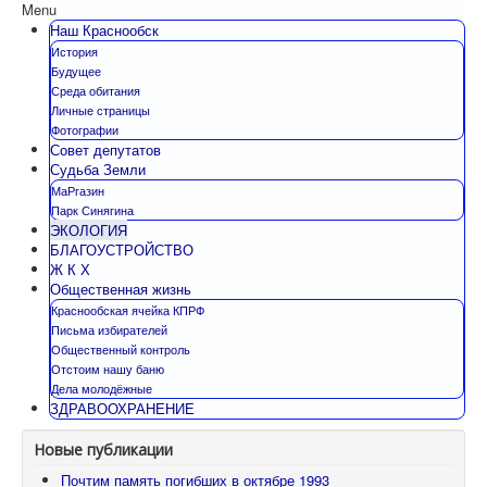
Menu
Наш Краснообск
История
Будущее
Среда обитания
Личные страницы
Фотографии
Совет депутатов
Судьба Земли
МаРгазин
Парк Синягина
ЭКОЛОГИЯ
БЛАГОУСТРОЙСТВО
Ж К Х
Общественная жизнь
Краснообская ячейка КПРФ
Письма избирателей
Общественный контроль
Отстоим нашу баню
Дела молодёжные
ЗДРАВООХРАНЕНИЕ
Новые публикации
Почтим память погибших в октябре 1993