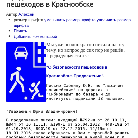
пешеходов в Краснообске
Автор
Алексей
размер шрифта
уменьшить размер шрифта
увеличить размер
шрифта
Печать
Добавить комментарий
Мы уже неоднократно писали на эту
тему, но вопрос до сих пор не решён.
Предыдущая статья:
"О безопасности пешеходов в
Краснообске. Продолжение"
.
Письмо Саблину Ю.В. по "лежачим
полицейским" на дорогах от
"Сибириады" до базара и до
институтов подписали 18 человек:
"Уважаемый Юрий Владимирович!
В продолжение писем: входящий №792-ш от 26.10.11,
№844 от 16.11.11, №199-ш от 25.04.2012, 448-19ш от
01.10.2013, 890\19 от 22.12.2015, 12/19ш от
18.01.2016 снова обращаюсь к Вам с просьбой решить
проблему безопасности пешеходов в жилой зоне р.п.