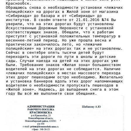
Краснообск.
Обращаюсь снова о необходимости установки «лежачих
полицейских» на дорогах в Жилой зоне от магазина
«Сибириада» до базара и от «Сибириады» до
институтов. В своём ответе от 21.01.2016 №74 Вы
уверили, что на этих дорогах будут установлены
Искусственные Дорожные Неровности с установкой
соответствующих знаков. Обещали, что к работам
приступят с установкой положительных температур в
весеннее-летний период. Но уже прошла весна и
практически закончилось лето, но «лежачие
полицейские» на этих дорогах так и не установлены.
Сейчас в сентябре опять тысячи детей будут
переходить эти дороги по пути в школы и детские
сады. Случаи наезда на детей на этих дорогах уже
были. Требование знаков «Жилая зона» большинством
водителей на этих дорогах не соблюдается. Наличие
«лежачих полицейских» в местах массового перехода
этих дорог пешеходами остро необходимо. Желательно
и установка баннеров вдоль этих дорог напоминающих
водителям о необходимости пропускать пешеходов в
«Жилой зоне». Надеюсь, до выпадения снега в этом
году Вы всё же выполните свои обещания.