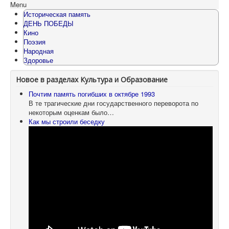
Menu
Историческая память
ДЕНЬ ПОБЕДЫ
Кино
Поэзия
Народная
Здоровье
Новое в разделах Культура и Образование
Почтим память погибших в октябре 1993
В те трагические дни государственного переворота по
некоторым оценкам было…
Как мы строили беседку