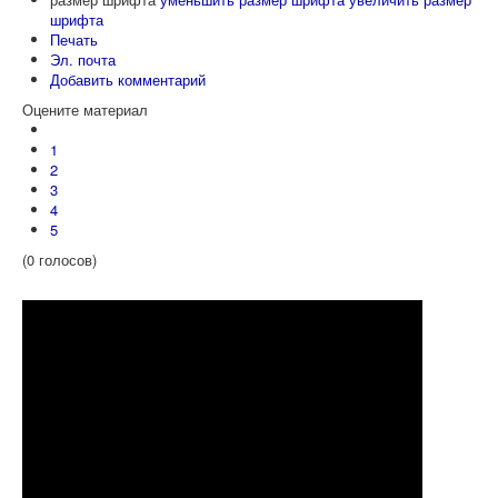
шрифта
Печать
Эл. почта
Добавить комментарий
Оцените материал
1
2
3
4
5
(0 голосов)