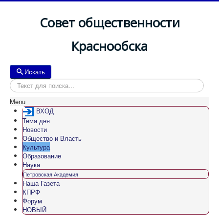
Совет общественности
Краснообска
Искать
Искать
Menu
ВХОД
Тема дня
Новости
Общество и Власть
Культура
Образование
Наука
Петровская Академия
Наша Газета
КПРФ
Форум
НОВЫЙ