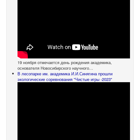
19 ноября отмечается день рождения академика,
основателя Новосибирского научного…
В лесопарке им. академика И.И.Синягина прошли
экологические соревнования "Чистые игры -2023"