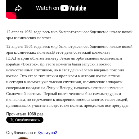
12 апреля 1961 года весь мир был потрясен сообщением о начале новой
эры космических полетов.
12 апреля 1961 года весь мир был потрясен сообщением о начале новой
эры космических полетов.
В этот день советский космонавт
Ю.А.Гагарин облетел планету Земля на орбитальном космическом
корабле «Восток». До этого момента были запуски в космос
искусственных спутников, но в этот день человек впервые покорил
космос. Это стало гигантским прорывом в истории космонавтики
и сегодня в космосе уже тысячи спутников, космические аппараты
совершали посадки на Луну и Венеру, началось активное изучение
Солнечной системы. Первый полет человека был самым трудным
и опасным, но стремление к покорению космоса многих тысяч людей,
принимавших участие в подготовке полета, преодолело все преграды.
Прочитано
1068
раз
Опубликовано в
Культура2