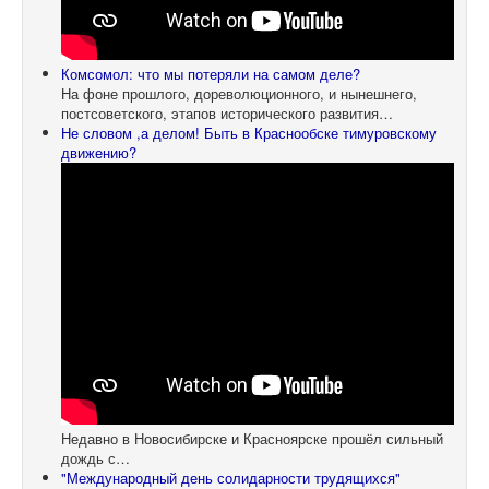
Комсомол: что мы потеряли на самом деле?
На фоне прошлого, дореволюционного, и нынешнего,
постсоветского, этапов исторического развития…
Не словом ,а делом! Быть в Краснообске тимуровскому
движению?
Недавно в Новосибирске и Красноярске прошёл сильный
дождь с…
"Международный день солидарности трудящихся"