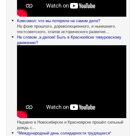
Комсомол: что мы потеряли на самом деле?
На фоне прошлого, дореволюционного, и нынешнего,
постсоветского, этапов исторического развития…
Не словом ,а делом! Быть в Краснообске тимуровскому
движению?
Недавно в Новосибирске и Красноярске прошёл сильный
дождь с…
"Международный день солидарности трудящихся"