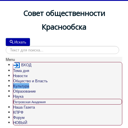
Совет общественности
Краснообска
Искать
Искать
Menu
ВХОД
Тема дня
Новости
Общество и Власть
Культура
Образование
Наука
Петровская Академия
Наша Газета
КПРФ
Форум
НОВЫЙ