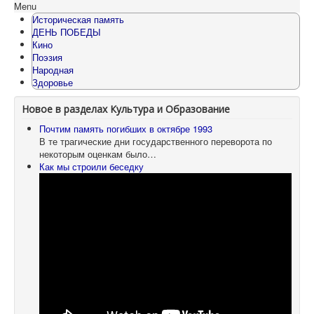
Menu
Историческая память
ДЕНЬ ПОБЕДЫ
Кино
Поэзия
Народная
Здоровье
Новое в разделах Культура и Образование
Почтим память погибших в октябре 1993
В те трагические дни государственного переворота по
некоторым оценкам было…
Как мы строили беседку