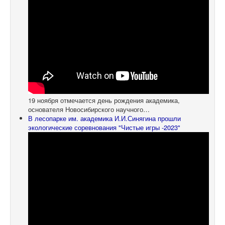
19 ноября отмечается день рождения академика,
основателя Новосибирского научного…
В лесопарке им. академика И.И.Синягина прошли
экологические соревнования "Чистые игры -2023"