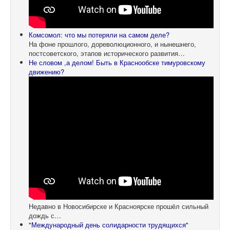
Комсомол: что мы потеряли на самом деле?
На фоне прошлого, дореволюционного, и нынешнего,
постсоветского, этапов исторического развития…
Не словом ,а делом! Быть в Краснообске тимуровскому
движению?
Недавно в Новосибирске и Красноярске прошёл сильный
дождь с…
"Международный день солидарности трудящихся"