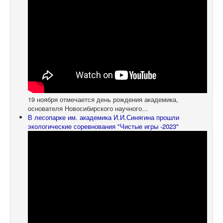
19 ноября отмечается день рождения академика,
основателя Новосибирского научного…
В лесопарке им. академика И.И.Синягина прошли
экологические соревнования "Чистые игры -2023"