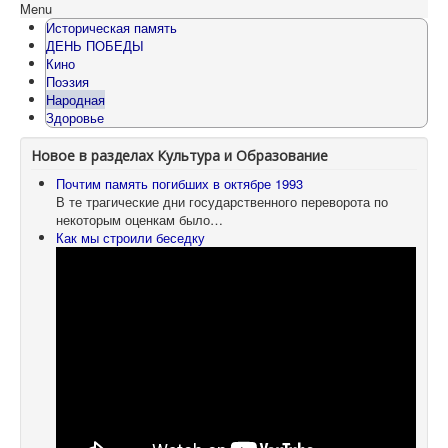
Menu
Историческая память
ДЕНЬ ПОБЕДЫ
Кино
Поэзия
Народная
Здоровье
Новое в разделах Культура и Образование
Почтим память погибших в октябре 1993
В те трагические дни государственного переворота по
некоторым оценкам было…
Как мы строили беседку