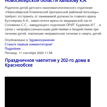
Новосибирской области Хальзову К.А.
Родители детей детского онкогематологического отделения
«Новосибирской Клинической Центральной районной больницы»
требуют отстранить от занимаемой должности главного врача
Бухтиярова А.Н., заместителя врача по медицинской части
Соловенко С.С., заведующего отделения ОРИТ Худякова И.Г. , в
связи с непрофессиональными действиями и бездействием при
лечении детей, повлекшие неправильное лечение и смерть детей.
Опубликовано в
Здравоохранение
Станьте первым комментатором!
Подробнее ...
Пятница, 11 сентября 2020 11:58
Праздничное чаепитие у 202-го дома в
Краснообске