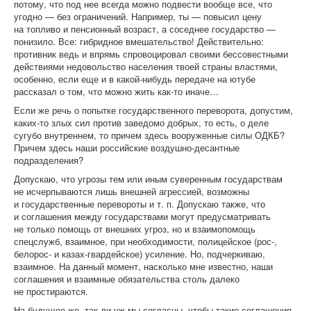
потому, что под нее всегда можно подвести вообще все, что
угодно — без ограничений. Например, ты — повысил цену
на топливо и пенсионный возраст, а соседнее государство —
понизило. Все: гибридное вмешательство! Действительно:
противник ведь и впрямь спровоцировал своими бессовестными
действиями недовольство населения твоей страны властями,
особенно, если еще и в какой-нибудь передаче на ютубе
рассказал о том, что можно жить как-то иначе…
Если же речь о попытке государственного переворота, допустим,
каких-то злых сил против заведомо добрых, то есть, о деле
сугубо внутреннем, то причем здесь вооруженные силы ОДКБ?
Причем здесь наши российские воздушно-десантные
подразделения?
Допускаю, что угрозы тем или иным суверенным государствам
не исчерпываются лишь внешней агрессией, возможны
и государственные перевороты и т. п. Допускаю также, что
и соглашения между государствами могут предусматривать
не только помощь от внешних угроз, но и взаимопомощь
спецслужб, взаимное, при необходимости, полицейское (рос-,
белорос- и казах-гвардейское) усиление. Но, подчеркиваю,
взаимное. На данный момент, насколько мне известно, наши
соглашения и взаимные обязательства столь далеко
не простираются.
На будущее же, так ли уж мы согласны, чтобы такие соглашения,