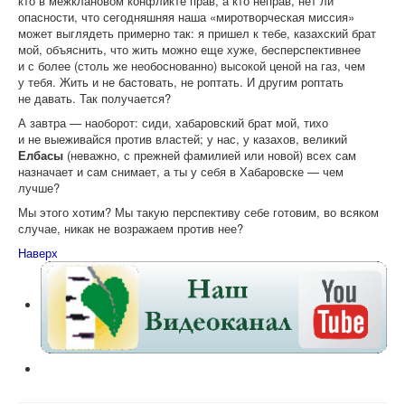
кто в межклановом конфликте прав, а кто неправ, нет ли
опасности, что сегодняшняя наша «миротворческая миссия»
может выглядеть примерно так: я пришел к тебе, казахский брат
мой, объяснить, что жить можно еще хуже, бесперспективнее
и с более (столь же необоснованно) высокой ценой на газ, чем
у тебя. Жить и не бастовать, не роптать. И другим роптать
не давать. Так получается?
А завтра — наоборот: сиди, хабаровский брат мой, тихо
и не выеживайся против властей; у нас, у казахов, великий
Елбасы
(неважно, с прежней фамилией или новой) всех сам
назначает и сам снимает, а ты у себя в Хабаровске — чем
лучше?
Мы этого хотим? Мы такую перспективу себе готовим, во всяком
случае, никак не возражаем против нее?
Наверх