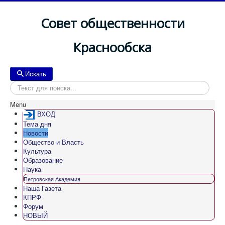
Совет общественности
Краснообска
Искать
Искать
Menu
ВХОД
Тема дня
Новости
Общество и Власть
Культура
Образование
Наука
Петровская Академия
Наша Газета
КПРФ
Форум
НОВЫЙ