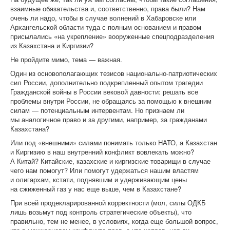
взаимные обязательства и, соответственно, права были? Нам
очень ли надо, чтобы в случае волнений в Хабаровске или
Архангельской области туда с полным основанием и правом
присылались «на укрепление» вооруженные спецподразделения
из Казахстана и Киргизии?
Не пройдите мимо, тема — важная.
Один из основополагающих тезисов национально-патриотических
сил России, дополнительно подкрепленный опытом трагедии
Гражданской войны в России вековой давности: решать все
проблемы внутри России, не обращаясь за помощью к внешним
силам — потенциальным интервентам. Но признаем ли
мы аналогичное право и за другими, например, за гражданами
Казахстана?
Или под «внешними» силами понимать только НАТО, а Казахстан
и Киргизию в наш внутренний конфликт вовлекать можно?
А Китай? Китайские, казахские и киргизские товарищи в случае
чего нам помогут? Или помогут удержаться нашим властям
и олигархам, кстати, поднявшим и удерживающим цены
на сжиженный газ у нас еще выше, чем в Казахстане?
При всей продекларированной корректности (мол, силы ОДКБ
лишь возьмут под контроль стратегические объекты), что
правильно, тем не менее, в условиях, когда еще большой вопрос,