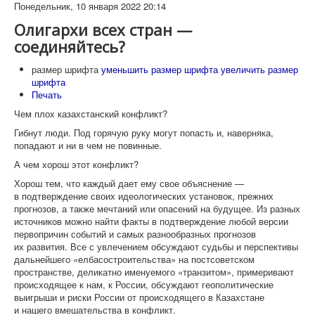
Понедельник, 10 января 2022 20:14
Олигархи всех стран —
соединяйтесь?
размер шрифта
уменьшить размер шрифта
увеличить размер
шрифта
Печать
Чем плох казахстанский конфликт?
Гибнут люди. Под горячую руку могут попасть и, наверняка,
попадают и ни в чем не повинные.
А чем хорош этот конфликт?
Хорош тем, что каждый дает ему свое объяснение —
в подтверждение своих идеологических установок, прежних
прогнозов, а также мечтаний или опасений на будущее. Из разных
источников можно найти факты в подтверждение любой версии
первопричин событий и самых разнообразных прогнозов
их развития. Все с увлечением обсуждают судьбы и перспективы
дальнейшего «елбасостроительства» на постсоветском
пространстве, деликатно именуемого «транзитом», примеривают
происходящее к нам, к России, обсуждают геополитические
выигрыши и риски России от происходящего в Казахстане
и нашего вмешательства в конфликт.