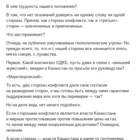
В чем трудность нашего положения?
В том, что нет оснований доверять ни одному слову ни одной
стороны. Причем, как стороны конфликта, так и «третьих»
сторон — вовлеченных и привлеченных.
Что настораживает?
Отнюдь не публично озвучиваемые геополитические угрозы. Но,
прежде всего, то, что и с нашей стороны все начинается опять,
мягко говоря, с лукавства.
Первое. Какой контингент ОДКБ, пусть даже в связи с «внешней
агрессией», введен в Казахстан по просьбе его руководства?
«Миротворческий».
То есть, две стороны конфликта дали свое согласие
на разведение сторон, и мы готовы быть между ними гарантами
поддержания мира или хотя бы перемирия — так?
Но на деле ведь нет ничего подобного.
Если сторонами конфликта являются власти Казахстана
и мирные протестовавшие против повышения цены на газ,
то зачем между ними вооруженные десантники? Очевидно,
незачем.
А если стороны — власти Казахстана и какие-то группировки