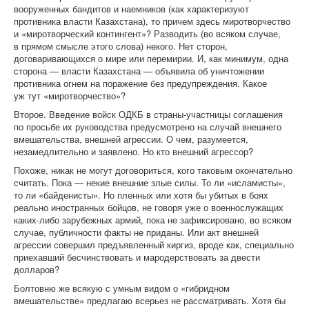
вооруженных бандитов и наемников (как характеризуют
противника власти Казахстана), то причем здесь миротворчество
и «миротворческий контингент»? Разводить (во всяком случае,
в прямом смысле этого слова) некого. Нет сторон,
договаривающихся о мире или перемирии. И, как минимум, одна
сторона — власти Казахстана — объявила об уничтожении
противника огнем на поражение без предупреждения. Какое
уж тут «миротворчество»?
Второе. Введение войск ОДКБ в страны-участницы соглашения
по просьбе их руководства предусмотрено на случай внешнего
вмешательства, внешней агрессии. О чем, разумеется,
незамедлительно и заявлено. Но кто внешний агрессор?
Похоже, никак не могут договориться, кого таковым окончательно
считать. Пока — некие внешние злые силы. То ли «исламисты»,
то ли «байденисты». Но пленных или хотя бы убитых в боях
реально иностранных бойцов, не говоря уже о военнослужащих
каких-либо зарубежных армий, пока не зафиксировано, во всяком
случае, публичности факты не приданы. Или акт внешней
агрессии совершил предъявленный киргиз, вроде как, специально
приехавший бесчинствовать и мародерствовать за двести
долларов?
Болтовню же всякую с умным видом о «гибридном
вмешательстве» предлагаю всерьез не рассматривать. Хотя бы