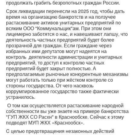
продолжать грабить безропотных граждан России.
Срок ликвидации перенесли на 2025 год, чтобы дать
время на организацию банкротств и на ползучее
растаскивание активов унитарных предприятий по
всяким ООО "Коммунальщик"ам. При этом они
лицемерно заботятся о нас, и навешивают лапшу, что
деятельность частных предприятий будет более
прозрачной для граждан. Если граждане через
избранных ими депутатов могут надеятся на
контроль деятелности администрации и унитарных
предприятий, то доступ к контролю частных
предприятий будет закрыт полностью. А
предполагаемые рыночные конкурентные механизмы
могут работать только при жёстком контроле со
стороны государства. От чего насквозь
коррумпированное государство также фактически
устранилось.
О том как осуществляется растаскивание народной
собственности вы уже знаете на примере банкротства
"ГУП ЖКХ СО Расхн" в Краснообске. Сейчас к этому
подводят МУП ЖКХ «Краснообск».
C целью предотвращения незаконных действий