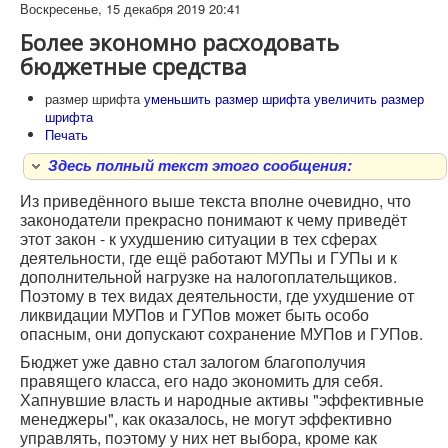
в экономике путем сокращения количества
Воскресенье, 15 декабря 2019 20:41
унитарных предприятий.
Более экономно расходовать
«Запрет деятельности унитарных предприятий
бюджетные средства
будет действовать только на конкурентных
рынках, что позволит избежать ликвидации ГУПов
и МУПов на социально значимых рынках,
размер шрифта
уменьшить размер шрифта
увеличить размер
на которых отсутствуют частные
шрифта
хозяйствующие субъекты», — пояснил суть
Печать
изменений парламентарий. "
Здесь полный текст этого сообщения:
Из приведённого выше текста вполне очевидно, что
законодатели прекрасно понимают к чему приведёт
этот закон - к ухудшению ситуации в тех сферах
деятельности, где ещё работают МУПы и ГУПы и к
дополнительной нагрузке на налогоплательщиков.
Поэтому в тех видах деятельности, где ухудшение от
ликвидации МУПов и ГУПов может быть особо
опасным, они допускают сохранение МУПов и ГУПов.
Бюджет уже давно стал залогом благополучия
правящего класса, его надо экономить для себя.
Хапнувшие власть и народные активы "эффективные
менеджеры", как оказалось, не могут эффективно
управлять, поэтому у них нет выбора, кроме как