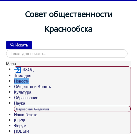
Совет общественности
Краснообска
Искать
Искать
Menu
ВХОД
Тема дня
Новости
Общество и Власть
Культура
Образование
Наука
Петровская Академия
Наша Газета
КПРФ
Форум
НОВЫЙ