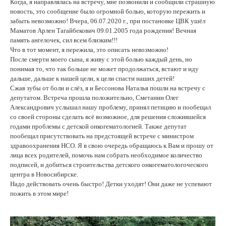
Когда, я направлялась на встречу, мне позвонили и сообщили страшную
новость, это сообщение было огромной болью, которую пережить и
забыть невозможно! Вчера, 06.07.2020 г., при постановке ЦВК ушёл
Маматов Арлен Тагайбекович 09.01.2005 года рождения! Вечная
память ангелочек, сил всем близким!!!
Что в тот момент, я пережила, это описать невозможно!
После смерти моего сына, я живу с этой болью каждый день, но
понимая то, что так больше не может продолжаться, встают и иду
дальше, дальше к нашей цели, к цели спасти наших детей!
Сжав зубы от боли и слёз, я и Бессонова Наталья пошли на встречу с
депутатом. Встреча прошла положительно, Сметанин Олег
Александрович услышал нашу проблему, принял петицию и пообещал
со своей стороны сделать всё возможное, для решения сложившейся
годами проблемы с детской онкогематологией. Также депутат
пообещал присутствовать на предстоящей встрече с министром
здравоохранения НСО. Я в свою очередь обращаюсь к Вам и прошу от
лица всех родителей, помочь нам собрать необходимое количество
подписей, и добиться строительства детского онкогематологоческого
центра в Новосибирске.
Надо действовать очень быстро! Детки уходят! Они даже не успевают
пожить в этом мире!