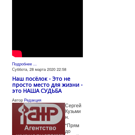
Подробнее ...
Суббота, 28 марта 2020 22:58
Наш посёлок - Это не
просто место для жизни -
это НАША СУДЬБА
Автор
Редакция
Сергей
Кузьми
н.
"Прям
до