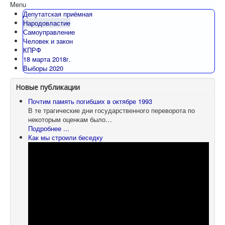
Menu
Депутатская приёмная
Народовластие
Самоуправление
Человек и закон
КПРФ
18 марта 2018г.
Выборы 2020
Новые публикации
Почтим память погибших в октябре 1993
В те трагические дни государственного переворота по
некоторым оценкам было…
Подробнее ...
Как мы строили беседку