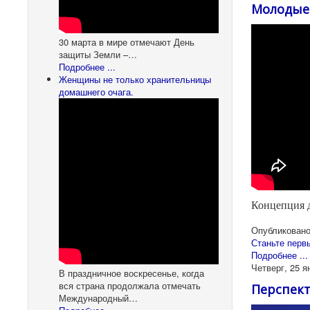
Молодые 
30 марта в мире отмечают День
защиты Земли –…
Подробнее ...
Женщины не только хранительницы
домашнего очага.
Концепция д
Опубликовано
Станьте перв
Подробнее ...
Четверг, 25 я
В праздничное воскресенье, когда
вся страна продолжала отмечать
Перспект
Международный…