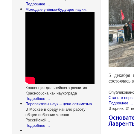
Подробнее ...
Молодые учёные-будущее науки.
5 декабря 
состоялась в
Концепция дальнейшего развития
Опубликовано
Краснообска как наукограда
Станьте перв
Подробнее ...
Подробнее ...
Перспективы наук – цена оптимизма
Вторник, 21 н
В Москве в среду начало работу
общее собрание членов
Основате
Российской…
Лавренть
Подробнее ...