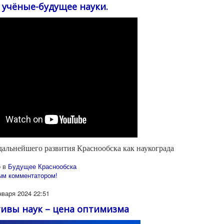
учёные-будущее науки.
альнейшего развития Краснообска как наукограда
 в
Будущее Краснообска
ым комментатором!
нваря 2024 22:51
ивы наук – цена оптимизма