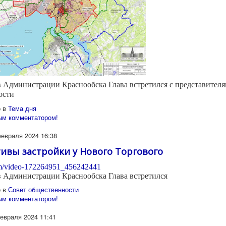
в Администрации Краснообска Глава встретился с представител
ости
 в
Тема дня
ым комментатором!
февраля 2024 16:38
ивы застройки у Нового Торгового
com/video-172264951_456242441
в Администрации Краснообска Глава встретился
 в
Совет общественности
ым комментатором!
евраля 2024 11:41