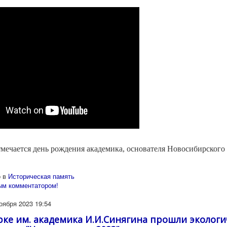
тмечается день рождения академика, основателя Новосибирского
 в
Историческая память
ым комментатором!
оября 2023 19:54
рке им. академика И.И.Синягина прошли экологи