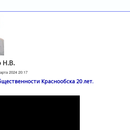
 Н.В.
арта 2024 20:17
бщественности Краснообска 20 лет.