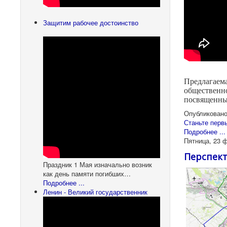
Защитим рабочее достоинство
Предлагаема
общественн
посвященны
Опубликовано
Станьте перв
Подробнее ...
Пятница, 23 
Перспект
Праздник 1 Мая изначально возник
как день памяти погибших…
Подробнее ...
Ленин - Великий государственник