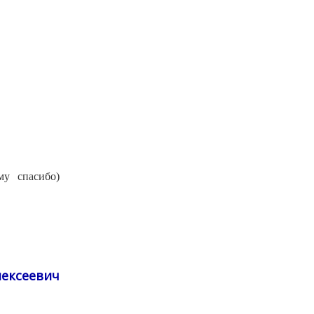
му спасибо)
лексеевич