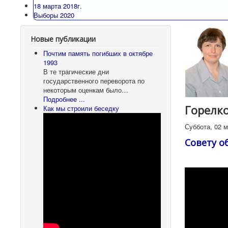
18 марта 2018г.
Выборы 2020
Новые публикации
Почтим память погибших в октябре
1993
В те трагические дни
государственного переворота по
некоторым оценкам было…
Подробнее ...
Горелко
Как мы строили беседку
Суббота, 02 м
Совету о