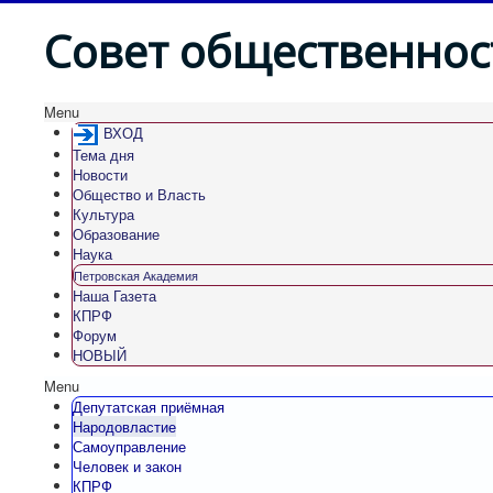
Совет общественнос
Menu
ВХОД
Тема дня
Новости
Общество и Власть
Культура
Образование
Наука
Петровская Академия
Наша Газета
КПРФ
Форум
НОВЫЙ
Menu
Депутатская приёмная
Народовластие
Самоуправление
Человек и закон
КПРФ