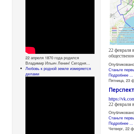
22 февраля 
общественн
22 апреля 1870 года родился
Владимир Ильич Ленин! Сегодня…
Опубликовано
Любовь к родной земле измеряется
Станьте перв
делами
Подробнее ...
Пятница, 23 
Перспект
https://vk.
22 февраля 
Опубликовано
Станьте перв
Подробнее ...
Четверг, 22 ф