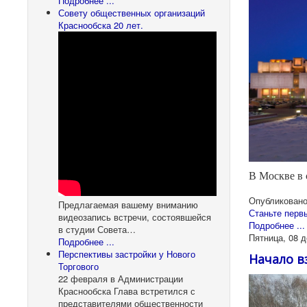
Подробнее ...
Совету общественных организаций
Краснообска 20 лет.
В Москве в 
Опубликовано
Предлагаемая вашему вниманию
Станьте перв
видеозапись встречи, состоявшейся
Подробнее ...
в студии Совета…
Пятница, 08 д
Подробнее ...
Перспективы застройки у Нового
Начало 
Торгового
22 февраля в Администрации
Краснообска Глава встретился с
представителями общественности