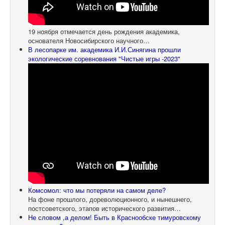
19 ноября отмечается день рождения академика,
основателя Новосибирского научного…
В лесопарке им. академика И.И.Синягина прошли
экологические соревнования "Чистые игры -2023"
Комсомол: что мы потеряли на самом деле?
На фоне прошлого, дореволюционного, и нынешнего,
постсоветского, этапов исторического развития…
Не словом ,а делом! Быть в Краснообске тимуровскому