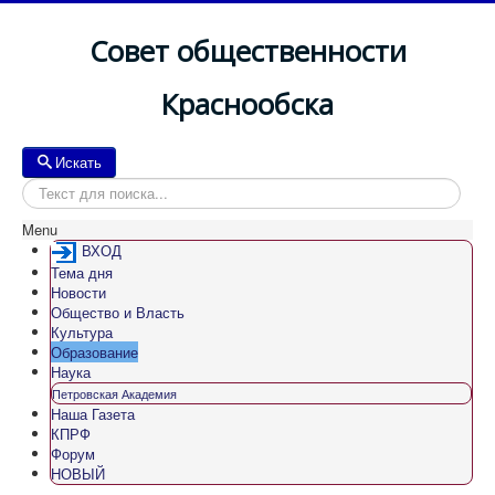
Совет общественности
Краснообска
Искать
Искать
Menu
ВХОД
Тема дня
Новости
Общество и Власть
Культура
Образование
Наука
Петровская Академия
Наша Газета
КПРФ
Форум
НОВЫЙ