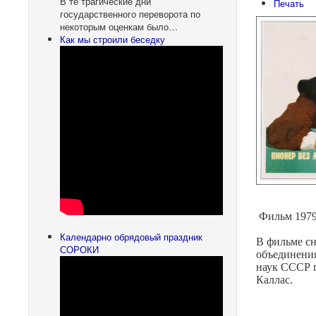
В те трагические дни
Печать
государственного переворота по
некоторым оценкам было…
Как мы строили беседку
Фильм 1979 
Календарно обрядовый праздник
В фильме сн
СОРОКИ
объединения
наук СССР 
Каллас.