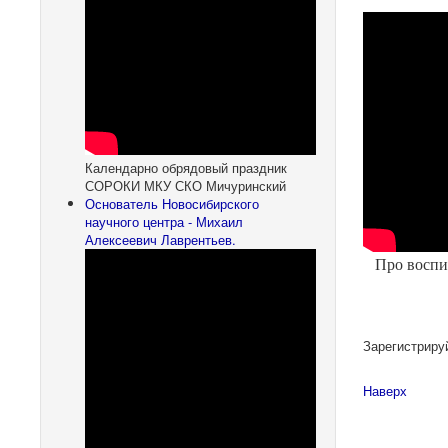
Календарно обрядовый праздник
СОРОКИ МКУ СКО Мичуринский
Основатель Новосибирского
научного центра - Михаил
Алексеевич Лаврентьев.
Про воспи
Зарегистриру
Наверх