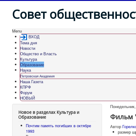
Совет общественнос
Menu
ВХОД
Тема дня
Новости
Общество и Власть
Культура
Образование
Наука
Петровская Академия
Наша Газета
КПРФ
Форум
НОВЫЙ
Понедельник, 
Новое в разделах Культура и
Фильм "
Образование
Почтим память погибших в октябре
Автор
Горелк
1993
размер ш