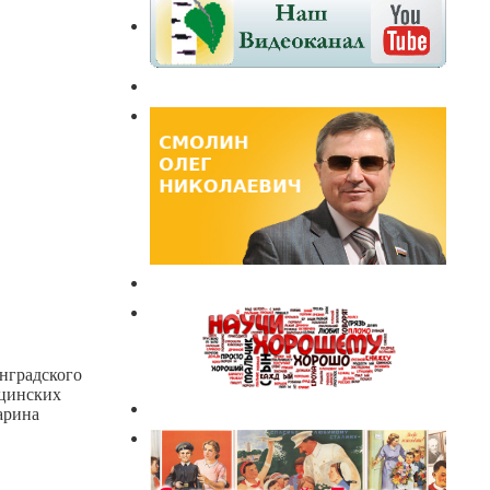
инградского
ицинских
арина