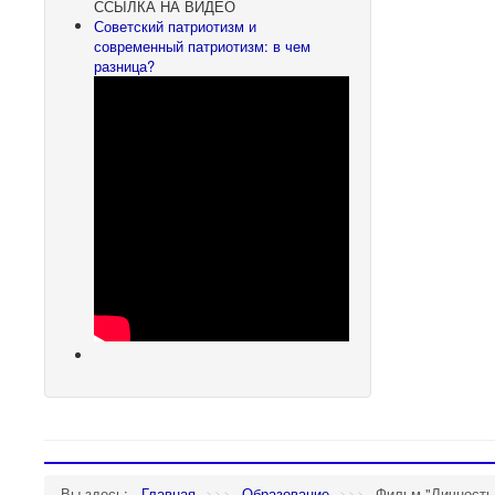
ССЫЛКА НА ВИДЕО
Советский патриотизм и
современный патриотизм: в чем
разница?
Вы здесь:
Главная
>>>
Образование
>>>
Фильм "Личность 