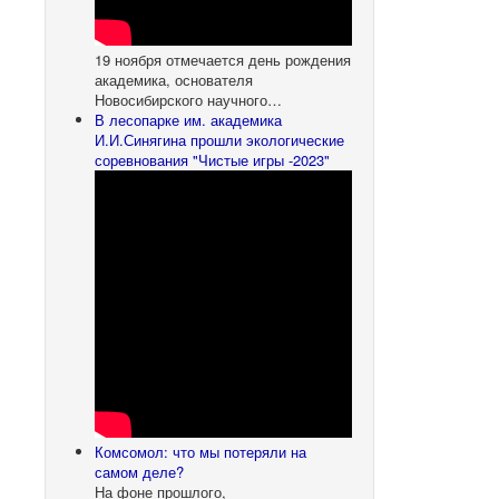
19 ноября отмечается день рождения
академика, основателя
Новосибирского научного…
В лесопарке им. академика
И.И.Синягина прошли экологические
соревнования "Чистые игры -2023"
Комсомол: что мы потеряли на
самом деле?
На фоне прошлого,