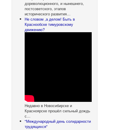
дореволюционного, и нынешнего,
постсоветского, этапов
исторического развития…
Не словом ,а делом! Быть в
Краснообске тимуровскому
движению?
Недавно в Новосибирске и
Красноярске прошёл сильный дождь
с…
"Международный день солидарности
трудящихся"