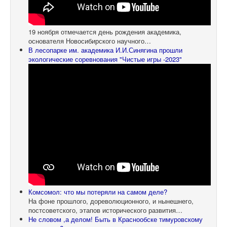
19 ноября отмечается день рождения академика,
основателя Новосибирского научного…
В лесопарке им. академика И.И.Синягина прошли
экологические соревнования "Чистые игры -2023"
Комсомол: что мы потеряли на самом деле?
На фоне прошлого, дореволюционного, и нынешнего,
постсоветского, этапов исторического развития…
Не словом ,а делом! Быть в Краснообске тимуровскому