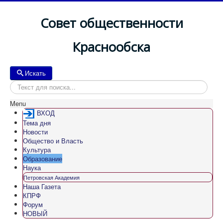
Совет общественности
Краснообска
Искать
Искать
Menu
ВХОД
Тема дня
Новости
Общество и Власть
Культура
Образование
Наука
Петровская Академия
Наша Газета
КПРФ
Форум
НОВЫЙ