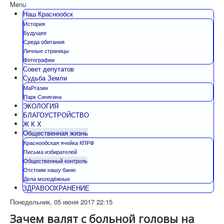
Menu
Наш Краснообск
История
Будущее
Среда обитания
Личные страницы
Фотографии
Совет депутатов
Судьба Земли
МаРгазин
Парк Синягина
ЭКОЛОГИЯ
БЛАГОУСТРОЙСТВО
Ж К Х
Общественная жизнь
Краснообская ячейка КПРФ
Письма избирателей
Общественный контроль
Отстоим нашу баню
Дела молодёжные
ЗДРАВООХРАНЕНИЕ
Понедельник, 05 июня 2017 22:15
Зачем валят с больной головы на