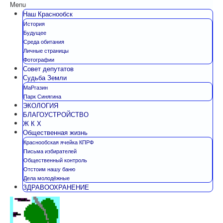
Menu
Наш Краснообск
История
Будущее
Среда обитания
Личные страницы
Фотографии
Совет депутатов
Судьба Земли
МаРгазин
Парк Синягина
ЭКОЛОГИЯ
БЛАГОУСТРОЙСТВО
Ж К Х
Общественная жизнь
Краснообская ячейка КПРФ
Письма избирателей
Общественный контроль
Отстоим нашу баню
Дела молодёжные
ЗДРАВООХРАНЕНИЕ