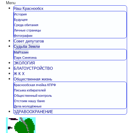
Menu
Наш Краснообск
История
Будущее
Среда обитания
Личные страницы
Фотографии
Совет депутатов
Судьба Земли
МаРгазин
Парк Синягина
ЭКОЛОГИЯ
БЛАГОУСТРОЙСТВО
Ж К Х
Общественная жизнь
Краснообская ячейка КПРФ
Письма избирателей
Общественный контроль
Отстоим нашу баню
Дела молодёжные
ЗДРАВООХРАНЕНИЕ