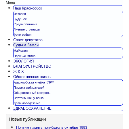
Menu
Наш Краснообск
История
Будущее
Среда обитания
Личные страницы
Фотографии
Совет депутатов
Судьба Земли
МаРгазин
Парк Синягина
ЭКОЛОГИЯ
БЛАГОУСТРОЙСТВО
Ж К Х
Общественная жизнь
Краснообская ячейка КПРФ
Письма избирателей
Общественный контроль
Отстоим нашу баню
Дела молодёжные
ЗДРАВООХРАНЕНИЕ
Новые публикации
Почтим память погибших в октябре 1993