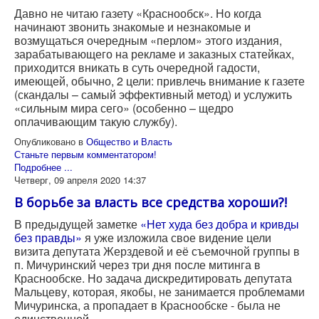
Давно не читаю газету «Краснообск». Но когда
начинают звонить знакомые и незнакомые и
возмущаться очередным «перлом» этого издания,
зарабатывающего на рекламе и заказных статейках,
приходится вникать в суть очередной гадости,
имеющей, обычно, 2 цели: привлечь внимание к газете
(скандалы – самый эффективный метод) и услужить
«сильным мира сего» (особенно – щедро
оплачивающим такую службу).
Опубликовано в
Общество и Власть
Станьте первым комментатором!
Подробнее ...
Четверг, 09 апреля 2020 14:37
В борьбе за власть все средства хороши?!
В предыдущей заметке
«Нет худа без добра и кривды
без правды»
я уже изложила свое видение цели
визита депутата Жерздевой и её съемочной группы в
п. Мичуринский через три дня после митинга в
Краснообске. Но задача дискредитировать депутата
Мальцеву, которая, якобы, не занимается проблемами
Мичуринска, а пропадает в Краснообске - была не
единственной.