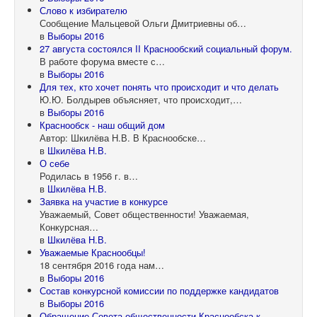
Слово к избирателю
Сообщение Мальцевой Ольги Дмитриевны об…
в
Выборы 2016
27 августа состоялся II Краснообский социальный форум.
В работе форума вместе с…
в
Выборы 2016
Для тех, кто хочет понять что происходит и что делать
Ю.Ю. Болдырев объясняет, что происходит,…
в
Выборы 2016
Краснообск - наш общий дом
Автор: Шкилёва Н.В. В Краснообске…
в
Шкилёва Н.В.
О себе
Родилась в 1956 г. в…
в
Шкилёва Н.В.
Заявка на участие в конкурсе
Уважаемый, Совет общественности! Уважаемая,
Конкурсная…
в
Шкилёва Н.В.
Уважаемые Краснообцы!
18 сентября 2016 года нам…
в
Выборы 2016
Состав конкурсной комиссии по поддержке кандидатов
в
Выборы 2016
Обращение Совета общественности Краснообска к