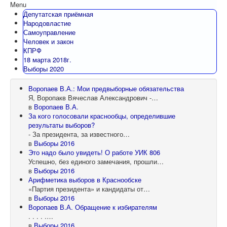
Menu
Депутатская приёмная
Народовластие
Самоуправление
Человек и закон
КПРФ
18 марта 2018г.
Выборы 2020
Воропаев В.А.: Мои предвыборные обязательства
Я, Воропакв Вячеслав Александрович -…
в
Воропаев В.А.
За кого голосовали краснообцы, определившие
результаты выборов?
- За президента, за известного…
в
Выборы 2016
Это надо было увидеть! О работе УИК 806
Успешно, без единого замечания, прошли…
в
Выборы 2016
Арифметика выборов в Краснообске
«Партия президента» и кандидаты от…
в
Выборы 2016
Воропаев В.А. Обращение к избирателям
. . . . .…
в
Выборы 2016