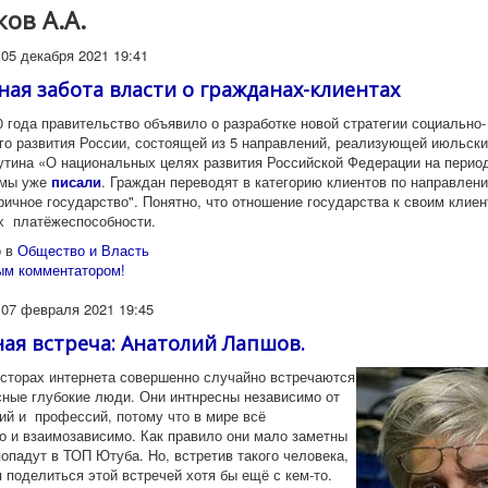
ов А.А.
05 декабря 2021 19:41
ная забота власти о гражданах-клиентах
 года правительство объявило о разработке новой стратегии социально-
го развития России, состоящей из 5 направлений, реализующей июльски
тина «О национальных целях развития Российской Федерации на период
 мы уже
писали
. Граждан переводят в категорию клиентов по направлен
ричное государство". Понятно, что отношение государства к своим клие
их платёжеспособности.
 в
Общество и Власть
ым комментатором!
 07 февраля 2021 19:45
ая встреча: Анатолий Лапшов.
осторах интернета совершенно случайно встречаются
сные глубокие люди. Они интнресны независимо от
тий и профессий, потому что в мире всё
о и взаимозависимо. Как правило они мало заметны
попадут в ТОП Ютуба. Но, встретив такого человека,
 поделиться этой встречей хотя бы ещё с кем-то.