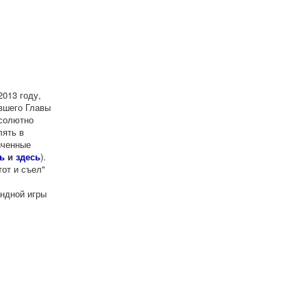
013 году,
ывшего Главы
бсолютно
ять в
иченные
ь
и
здесь
).
тот и съел"
ндной игры