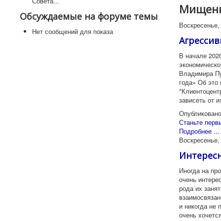
Совета...
Мищенк
Обсуждаемые на форуме темы
Воскресенье, 
Нет сообщений для показа
Агрессив
В начале 2020
экономическо
Владимира Пу
года» Об это
"Клиентоцент
зависеть от 
Опубликовано
Станьте перв
Подробнее ...
Воскресенье,
Интересн
Иногда на пр
очень интере
рода их заня
взаимосвязан
и никогда не 
очень хочется