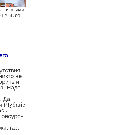
ь грязными
о не было
его
утствия
никто не
орить и
ца. Надо
. Да
я (Чубайс
сь:
, ресурсы
ки, газ,