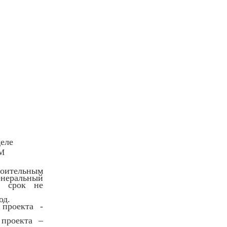
деле
М
роительным
енеральный
а срок не
од.
 проекта -
 проекта –