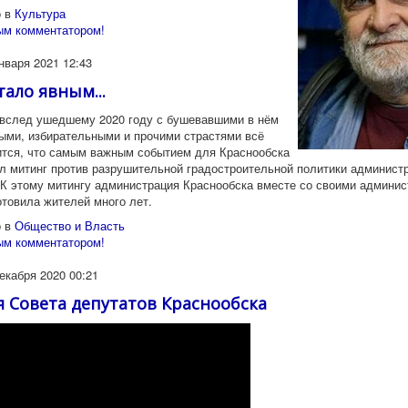
 в
Культура
ым комментатором!
нваря 2021 12:43
тало явным...
д ушедшему 2020 году с бушевавшими в нём
ыми, избирательными и прочими страстями всё
ится, что самым важным событием для Краснообска
ыл митинг против разрушительной градостроительной политики админист
 К этому митингу администрация Краснообска вместе со своими админи
отовила жителей много лет.
 в
Общество и Власть
ым комментатором!
екабря 2020 00:21
ия Совета депутатов Краснообска