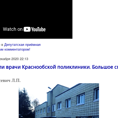
 в
Депутатская приёмная
ым комментатором!
екабря 2020 22:13
ли врачи Краснообской поликлиники. Большое с
севич Л.П.