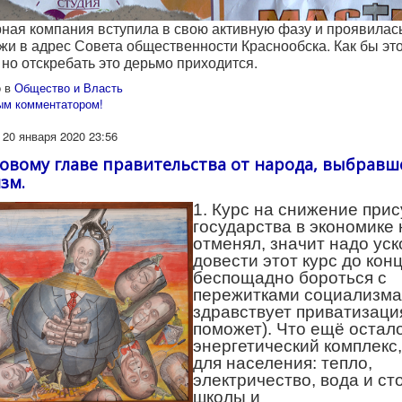
ая компания вступила в свою активную фазу и проявилас
жи в адрес Совета общественности Краснообска. Как бы эт
 но отскребать это дерьмо приходится.
 в
Общество и Власть
ым комментатором!
20 января 2020 23:56
овому главе правительства от народа, выбравш
зм.
1. Курс на снижение прис
государства в экономике 
отменял, значит надо уск
довести этот курс до кон
беспощадно бороться с
пережитками социализма
здравствует приватизаци
поможет). Что ещё остало
энергетический комплекс
для населения: тепло,
электричество, вода и сто
школы и