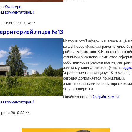
 в
Культура
ым комментатором!
 17 июня 2019 14:27
территорией лицея №13
История этой аферы началась ещё в 2
когда Новосибирский район в лице б
района Борматова В.В. спешно и с а
лживыми обоснованиями стал оформл
собственность района все не разгран
земли муниципалитетов. (Читать
здес
Управление по принципу: "Кто успел, 
сегодня дополняется принципами,
заимствованными из популярной кома
90-х в напёрстки.
Опубликовано в
Судьба Земли
ым комментатором!
преля 2019 22:44