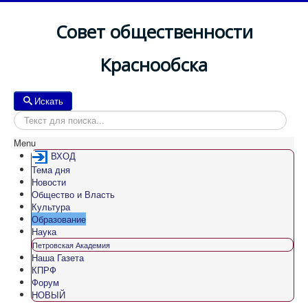
Совет общественности
Краснообска
Искать
Искать
Menu
ВХОД
Тема дня
Новости
Общество и Власть
Культура
Образование
Наука
Петровская Академия
Наша Газета
КПРФ
Форум
НОВЫЙ