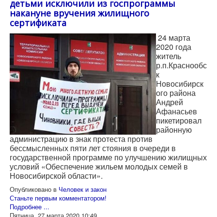
детьми исключили из госпрограммы
накануне вручения жилищного
сертификата
24 марта
2020 года
житель
р.п.Краснообс
к
Новосибирск
ого района
Андрей
Афанасьев
пикетировал
районную
администрацию в знак протеста против
бессмысленных пяти лет стояния в очереди в
государственной программе по улучшению жилищных
условий «Обеспечение жильем молодых семей в
Новосибирской области».
Опубликовано в
Человек и закон
Станьте первым комментатором!
Подробнее ...
Пятница, 27 марта 2020 10:49