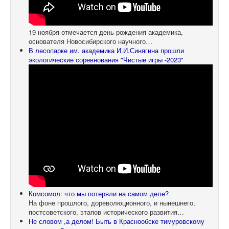
19 ноября отмечается день рождения академика,
основателя Новосибирского научного…
В лесопарке им. академика И.И.Синягина прошли
экологические соревнования "Чистые игры -2023"
Комсомол: что мы потеряли на самом деле?
На фоне прошлого, дореволюционного, и нынешнего,
постсоветского, этапов исторического развития…
Не словом ,а делом! Быть в Краснообске тимуровскому