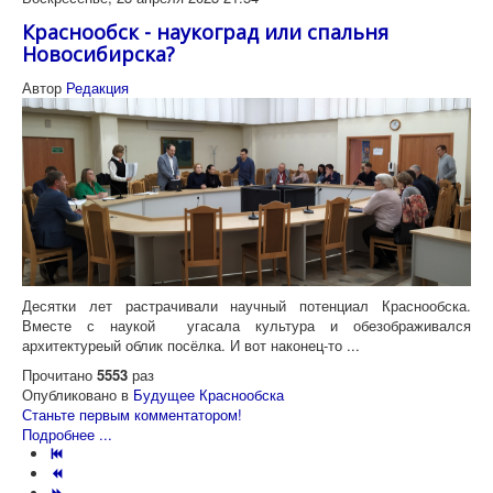
Краснообск - наукоград или спальня
Новосибирска?
Автор
Редакция
Десятки лет растрачивали научный потенциал Краснообска.
Вместе с наукой угасала культура и обезображивался
архитектуреый облик посёлка. И вот наконец-то ...
Прочитано
5553
раз
Опубликовано в
Будущее Краснообска
Станьте первым комментатором!
Подробнее ...