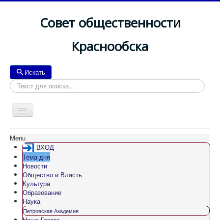
Совет общественности
Краснообска
Искать
Искать
Toggle
Navigation
Menu
ВХОД
Тема дня
Новости
Общество и Власть
Культура
Образование
Наука
Петровская Академия
Наша Газета