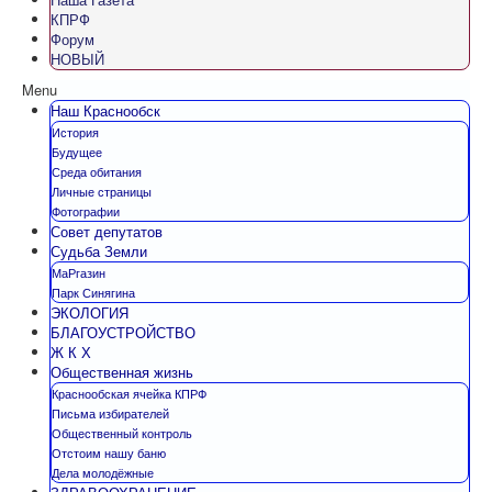
КПРФ
Форум
НОВЫЙ
Menu
Наш Краснообск
История
Будущее
Среда обитания
Личные страницы
Фотографии
Совет депутатов
Судьба Земли
МаРгазин
Парк Синягина
ЭКОЛОГИЯ
БЛАГОУСТРОЙСТВО
Ж К Х
Общественная жизнь
Краснообская ячейка КПРФ
Письма избирателей
Общественный контроль
Отстоим нашу баню
Дела молодёжные