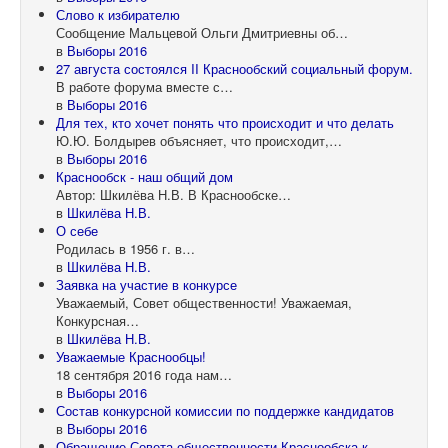
Слово к избирателю
Сообщение Мальцевой Ольги Дмитриевны об…
в
Выборы 2016
27 августа состоялся II Краснообский социальный форум.
В работе форума вместе с…
в
Выборы 2016
Для тех, кто хочет понять что происходит и что делать
Ю.Ю. Болдырев объясняет, что происходит,…
в
Выборы 2016
Краснообск - наш общий дом
Автор: Шкилёва Н.В. В Краснообске…
в
Шкилёва Н.В.
О себе
Родилась в 1956 г. в…
в
Шкилёва Н.В.
Заявка на участие в конкурсе
Уважаемый, Совет общественности! Уважаемая,
Конкурсная…
в
Шкилёва Н.В.
Уважаемые Краснообцы!
18 сентября 2016 года нам…
в
Выборы 2016
Состав конкурсной комиссии по поддержке кандидатов
в
Выборы 2016
Обращение Совета общественности Краснообска к