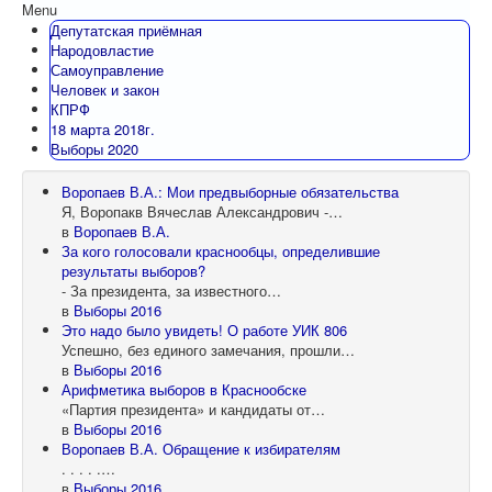
Menu
Депутатская приёмная
Народовластие
Самоуправление
Человек и закон
КПРФ
18 марта 2018г.
Выборы 2020
Воропаев В.А.: Мои предвыборные обязательства
Я, Воропакв Вячеслав Александрович -…
в
Воропаев В.А.
За кого голосовали краснообцы, определившие
результаты выборов?
- За президента, за известного…
в
Выборы 2016
Это надо было увидеть! О работе УИК 806
Успешно, без единого замечания, прошли…
в
Выборы 2016
Арифметика выборов в Краснообске
«Партия президента» и кандидаты от…
в
Выборы 2016
Воропаев В.А. Обращение к избирателям
. . . . .…
в
Выборы 2016