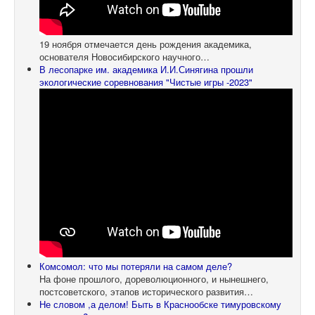
19 ноября отмечается день рождения академика,
основателя Новосибирского научного…
В лесопарке им. академика И.И.Синягина прошли
экологические соревнования "Чистые игры -2023"
Комсомол: что мы потеряли на самом деле?
На фоне прошлого, дореволюционного, и нынешнего,
постсоветского, этапов исторического развития…
Не словом ,а делом! Быть в Краснообске тимуровскому