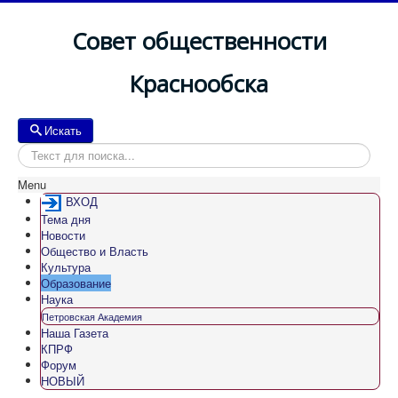
Совет общественности
Краснообска
Искать
Искать
Menu
ВХОД
Тема дня
Новости
Общество и Власть
Культура
Образование
Наука
Петровская Академия
Наша Газета
КПРФ
Форум
НОВЫЙ