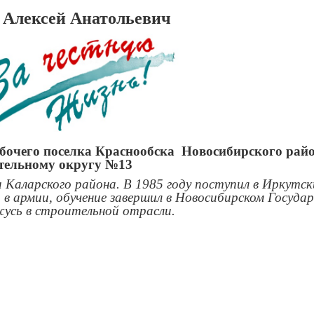
Алексей Анатольевич
абочего поселка Краснообска Новосибирского рай
тельному округу №
13
и Каларского района. В 1985 году поступил в Иркутс
в армии, обучение завершил в Новосибирском Госуда
усь в строительной отрасли.