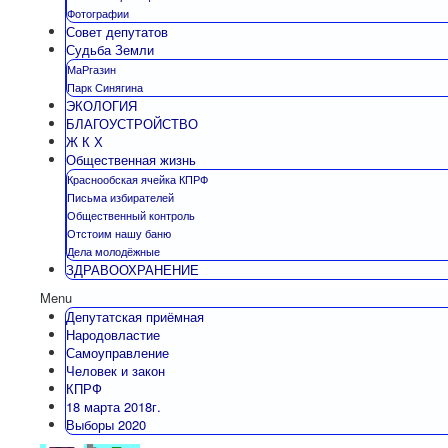
Фотографии
Совет депутатов
Судьба Земли
МаРгазин
Парк Синягина
ЭКОЛОГИЯ
БЛАГОУСТРОЙСТВО
Ж К Х
Общественная жизнь
Краснообская ячейка КПРФ
Письма избирателей
Общественный контроль
Отстоим нашу баню
Дела молодёжные
ЗДРАВООХРАНЕНИЕ
Menu
Депутатская приёмная
Народовластие
Самоуправление
Человек и закон
КПРФ
18 марта 2018г.
Выборы 2020