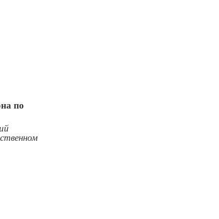
она
по
кий
рственном