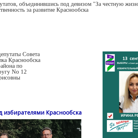
утатов, объединившись под девизом "За честную жизн
ственность за развитие Краснообска
депутаты Совета
лка Краснообска
айона по
ругу No 12
рисовны
д избирателями Краснообска