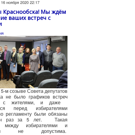
16 ноября 2020 22:17
 Краснообска! Мы ждём
ие ваших встреч с
и
ия
5-м созыве Совета депутатов
ка не было графиков встреч
ов с жителями, и даже
ться перед избирателями
по регламенту были обязаны
ин раз за 5 лет. Такая
я мкжду избирателями и
тами не допустима.