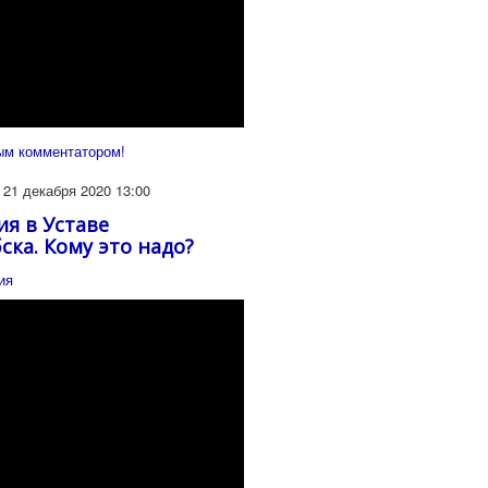
ым комментатором!
21 декабря 2020 13:00
я в Уставе
ска. Кому это надо?
ия