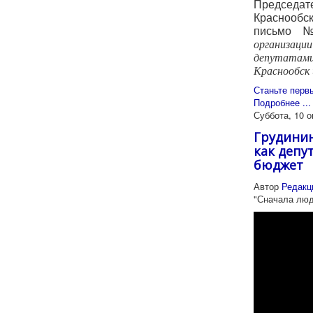
Председ
Краснообс
письм
организа
депутата
Краснообск 
Станьте перв
Подробнее ...
Суббота, 10 о
Грудинин 
как деп
бюджет
Автор
Редакц
"Сначала люд