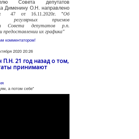
ателю Совета депутатов
ка Дименину О.Н. направлено
о №
"
47 от 16.11.2020г.
Об
ции регулярных приемов
ми Совета депутатов р.п.
и предоставлении их графика"
ым комментатором!
ктября 2020 20:26
П.Н. 21 год назад о том,
утаты принимают
ия
ям, а потом себе"