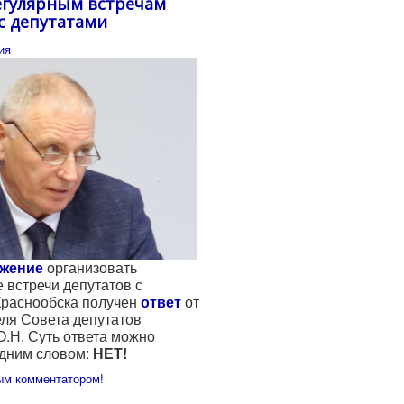
регулярным встречам
с депутатами
ия
жение
организовать
 встречи депутатов с
Краснообска получен
ответ
от
ля Совета депутатов
.Н. Суть ответа можно
дним словом:
НЕТ!
ым комментатором!