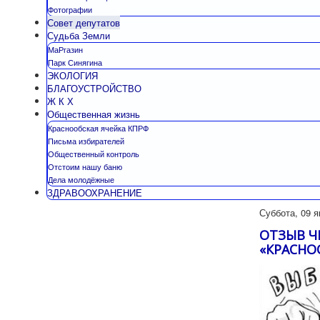
Фотографии
Совет депутатов
Судьба Земли
МаРгазин
Парк Синягина
ЭКОЛОГИЯ
БЛАГОУСТРОЙСТВО
Ж К Х
Общественная жизнь
Краснообская ячейка КПРФ
Письма избирателей
Общественный контроль
Отстоим нашу баню
Дела молодёжные
ЗДРАВООХРАНЕНИЕ
Суббота, 09 я
ОТЗЫВ Ч
«КРАСНО