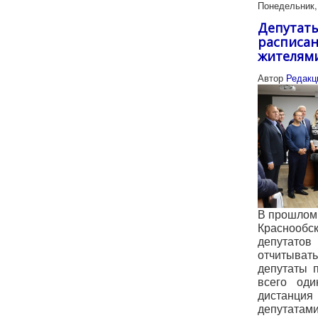
Понедельник, 
Депутаты
расписан
жителям
Автор
Редакц
В прошлом 
Краснообс
депутат
отчитыва
депутаты 
всего од
дистанци
депута