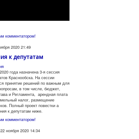
ым комментатором!
оября 2020 21:49
ия к депутатам
ия
2020 года назначена 3-я сессия
атов Краснообска. На сессии
ся принятие решений по важным для
вопросам, в том числе, бюджет,
тава и Регламента, арендная плата
емельный налог, размещение
ков. Полный проект повестки а
ния к депутатам ниже.
ым комментатором!
22 ноября 2020 14:34