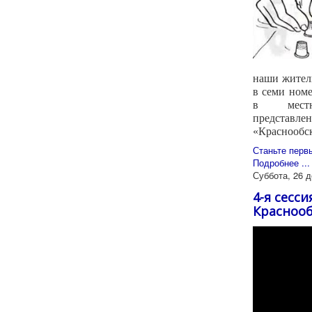
наши жители
в семи номе
в местн
представ
«Краснообс
Станьте перв
Подробнее ...
Суббота, 26 д
4-я сесс
Краснооб