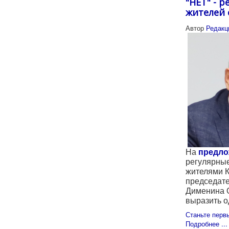
"НЕТ" - 
жителей 
Автор
Редакц
На
предло
регулярные
жителями 
председате
Дименина О
выразить о
Станьте перв
Подробнее ...