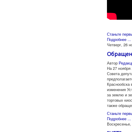
Станьте перв
Подробнее ...
Четверг, 26 н
Обращен
Автор
Редакц
На 27 ноября 
Совета депут
предполагает
Краснообска 
изменения Ус
за землю и з
торговых киос
также обраще
Станьте перв
Подробнее ...
Воскресенье, 