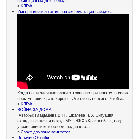
посвященных Дню Победы!
в
КПРФ
Империализм и тотальная эксплуатация народов.
Когда наши злейшие враги откровенно признаются в своих
преступлениях, это хорошо. Это очень полезно! Чтобы…
в
КПРФ
ВОЙНА ЗА ДОМА
Авторы: Гладышева В.П., Шкилёва Н.В. Ситуация,
складывающаяся вокруг МУП ЖКХ «Краснообск», под
управлением которого до недавнего…
в
Совет домовых комитетов
Величие Октября.