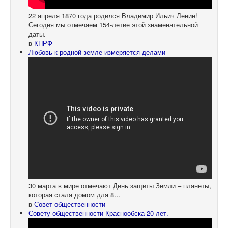
22 апреля 1870 года родился Владимир Ильич Ленин!
Сегодня мы отмечаем 154-летие этой знаменательной
даты.
в
КПРФ
Любовь к родной земле измеряется делами
30 марта в мире отмечают День защиты Земли – планеты,
которая стала домом для 8…
в
Совет общественности
Совету общественности Краснообска 20 лет.