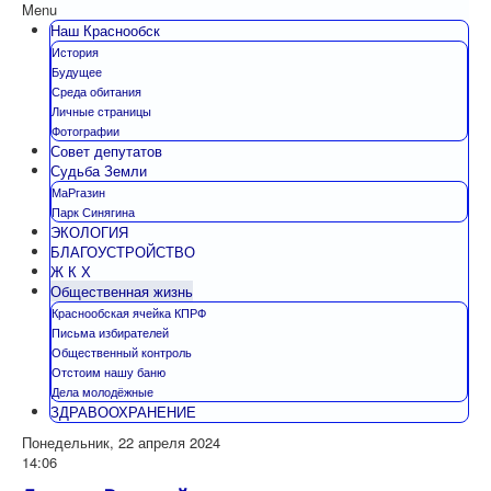
Menu
Наш Краснообск
История
Будущее
Среда обитания
Личные страницы
Фотографии
Совет депутатов
Судьба Земли
МаРгазин
Парк Синягина
ЭКОЛОГИЯ
БЛАГОУСТРОЙСТВО
Ж К Х
Общественная жизнь
Краснообская ячейка КПРФ
Письма избирателей
Общественный контроль
Отстоим нашу баню
Дела молодёжные
ЗДРАВООХРАНЕНИЕ
Понедельник, 22 апреля 2024
14:06