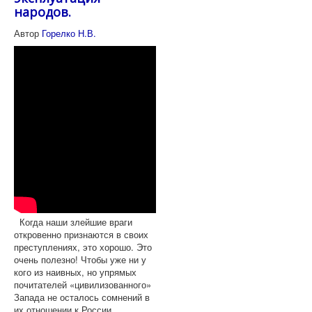
народов.
Автор
Горелко Н.В.
Когда наши злейшие враги
откровенно признаются в своих
преступлениях, это хорошо. Это
очень полезно! Чтобы уже ни у
кого из наивных, но упрямых
почитателей «цивилизованного»
Запада не осталось сомнений в
их отношении к России...