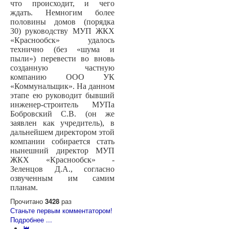
что происходит, и чего
ждать. Немногим более
половины домов (порядка
30) руководству МУП ЖКХ
«Краснообск» удалось
технично (без «шума и
пыли») перевести во вновь
созданную частную
компанию ООО УК
«Коммунальщик». На данном
этапе ею руководит бывший
инженер-строитель МУПа
Бобровский С.В. (он же
заявлен как учредитель), в
дальнейшем директором этой
компании собирается стать
нынешний директор МУП
ЖКХ «Краснообск» -
Зеленцов Д.А., согласно
озвученным им самим
планам.
Прочитано
3428
раз
Станьте первым комментатором!
Подробнее ...