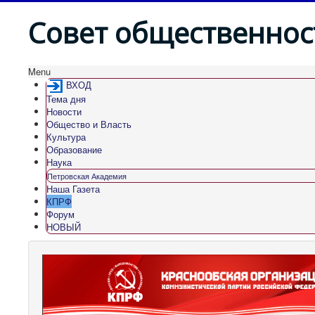
Совет общественнос
Menu
ВХОД
Тема дня
Новости
Общество и Власть
Культура
Образование
Наука
Петровская Академия
Наша Газета
КПРФ
Форум
НОВЫЙ