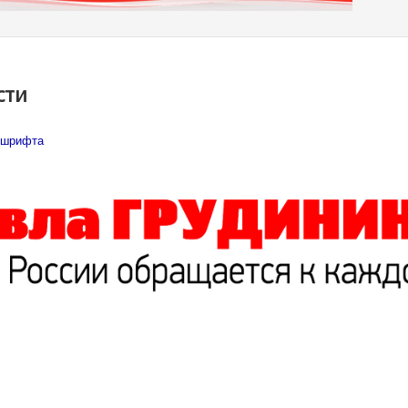
сти
 шрифта