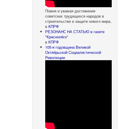
Помня и уважая достижения
советских трудящихся народов в
строительстве и защите нового мира,
в
КПРФ
РЕЗОНАНС НА СТАТЬЮ в газете
"Краснообск"
в
КПРФ
105-я годовщина Великой
Октябрьской Социалистической
Революции.