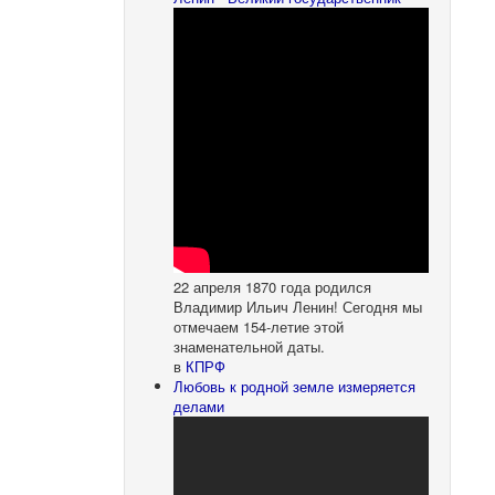
22 апреля 1870 года родился
Владимир Ильич Ленин! Сегодня мы
отмечаем 154-летие этой
знаменательной даты.
в
КПРФ
Любовь к родной земле измеряется
делами