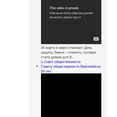
30 марта в мире отмечают День
защиты Земли – планеты, которая
стала домом для 8…
в
Совет общественности
Совету общественности Краснообска
20 лет.