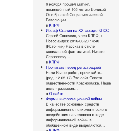
6 ноября прошел митинг,
посвящённый 105-летию Великой
Октябрьской Социалистической
Революции.
в
КПРФ
Иосиф Сталин на XX съезде КПСС
Сергей Саночкин, член КПРФ, г.
Новосибирск 2016-06-23 14:40
(Источник) Рассказ в стиле
социальной фантастикиI. Никите
Сергеевичу…
в
КПРФ
Прочитать перед регистрацией
Если Вы не робот, прочитайте...
(ред. 12.05.17) Это сайт Совета
общественности Краснообска. Наша
цель - развивая…
в
О сайте
Формы информационной войны
В качестве основных средств
информационно-психологического
воздействия на человека в ходе
информационной войны в
обобщенном виде выделяются…
в
КПРФ