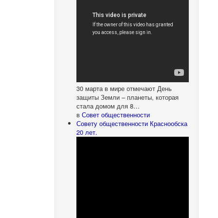
30 марта в мире отмечают День
защиты Земли – планеты, которая
стала домом для 8…
в
Совет общественности
Совету общественности Краснообска
20 лет.