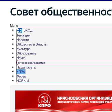
Совет общественнос
Menu
ВХОД
Тема дня
Новости
Общество и Власть
Культура
Образование
Наука
Петровская Академия
Наша Газета
КПРФ
Форум
НОВЫЙ