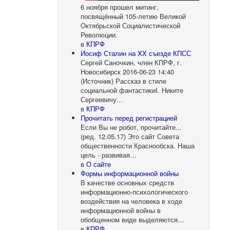
6 ноября прошел митинг,
посвящённый 105-летию Великой
Октябрьской Социалистической
Революции.
в
КПРФ
Иосиф Сталин на XX съезде КПСС
Сергей Саночкин, член КПРФ, г.
Новосибирск 2016-06-23 14:40
(Источник) Рассказ в стиле
социальной фантастикиI. Никите
Сергеевичу…
в
КПРФ
Прочитать перед регистрацией
Если Вы не робот, прочитайте...
(ред. 12.05.17) Это сайт Совета
общественности Краснообска. Наша
цель - развивая…
в
О сайте
Формы информационной войны
В качестве основных средств
информационно-психологического
воздействия на человека в ходе
информационной войны в
обобщенном виде выделяются…
в
КПРФ