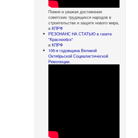
Помня и уважая достижения
советских трудящихся народов в
строительстве и защите нового мира,
в
КПРФ
РЕЗОНАНС НА СТАТЬЮ в газете
"Краснообск"
в
КПРФ
105-я годовщина Великой
Октябрьской Социалистической
Революции.