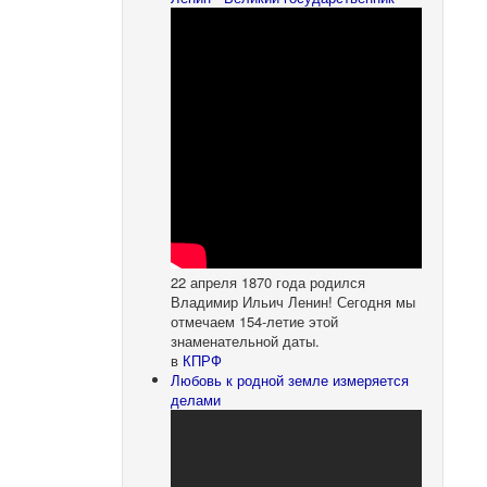
22 апреля 1870 года родился
Владимир Ильич Ленин! Сегодня мы
отмечаем 154-летие этой
знаменательной даты.
в
КПРФ
Любовь к родной земле измеряется
делами