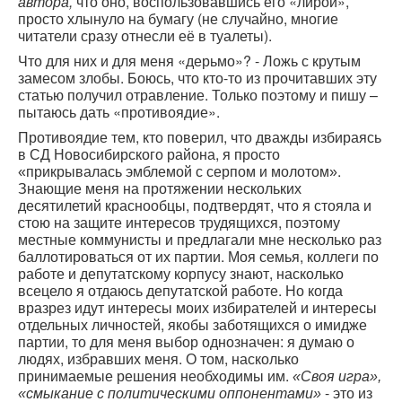
,
что оно, воспользовавшись его «лирой»,
автора
просто хлынуло на бумагу (не случайно, многие
читатели сразу отнесли её в туалеты).
Что для них и для меня «дерьмо»? - Ложь с крутым
замесом злобы. Боюсь, что кто-то из прочитавших эту
статью получил отравление. Только поэтому и пишу –
пытаюсь дать «противоядие».
Противоядие тем, кто поверил, что дважды избираясь
в СД Новосибирского района, я просто
.
«прикрывалась эмблемой с серпом и молотом»
Знающие меня на протяжении нескольких
десятилетий краснообцы, подтвердят, что я стояла и
стою на защите интересов трудящихся, поэтому
местные коммунисты и предлагали мне несколько раз
баллотироваться от их партии. Моя семья, коллеги по
работе и депутатскому корпусу знают, насколько
всецело я отдаюсь депутатской работе. Но когда
вразрез идут интересы моих избирателей и интересы
отдельных личностей, якобы заботящихся о имидже
партии, то для меня выбор однозначен: я думаю о
людях, избравших меня. О том, насколько
принимаемые решения необходимы им.
«Своя игра»,
- это из
«смыкание с политическими оппонентами»