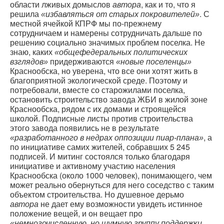
области лживых домыслов
, как и то, что я
автора
решила
. С
«избавляться от старых покровителей»
местной ячейкой КПРФ мы по-прежнему
сотрудничаем и намерены сотрудничать дальше по
решению социально значимых проблем поселка. Не
знаю, каких
«общефедеральных политических
придерживаются
взглядов»
«новые поселенцы»
Краснообска, но уверена, что все они хотят жить в
благоприятной экологической среде. Поэтому и
потребовали, вместе со старожилами поселка,
остановить строительство завода ЖБИ в жилой зоне
Краснообска, рядом с их домами и строящейся
школой. Подписные листы против строительства
этого завода появились не в результате
, а
«разработанного в недрах оппозиции пиар-плана»
по инициативе самих жителей, собравших 5 245
подписей. И митинг состоялся только благодаря
инициативе и активному участию населения
Краснообска (около 1000 человек), понимающего, чем
может реально обернуться для него соседство с таким
объектом строительства. Но душевное дерьмо
автора
не дает ему возможности увидеть истинное
положение вещей, и он вещает про
«немногочисленную, но шумную группу поддержки