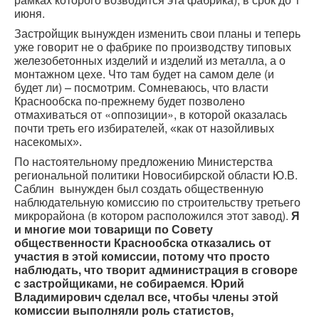
июня.
Застройщик вынужден изменить свои планы и теперь
уже говорит не о фабрике по производству типовых
железобетонных изделий и изделий из металла, а о
монтажном цехе. Что там будет на самом деле (и
будет ли) – посмотрим. Сомневаюсь, что власти
Краснообска по-прежнему будет позволено
отмахиваться от «оппозиции», в которой оказалась
почти треть его избирателей,
«как от назойливых
насекомых».
По настоятельному предложению Министерства
региональной политики Новосибирской области Ю.В.
Саблин вынужден был создать общественную
наблюдательную комиссию по строительству третьего
микрорайона (в котором расположился этот завод).
Я
и многие мои товарищи по Совету
общественности Краснообска отказались от
участия в этой комиссии, потому что просто
наблюдать, что творит администрация в сговоре
с застройщиками, не собираемся
.
Юрий
Владимирович сделал все, чтобы члены этой
комиссии выполняли роль статистов,