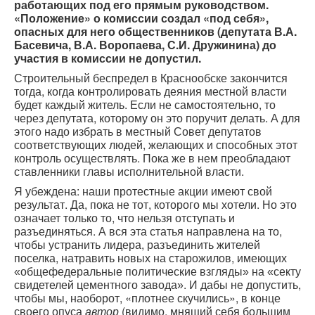
работающих под его прямым руководством.
«Положение» о комиссии создал «под себя»,
опасных для него общественников (депутата В.А.
Басевича, В.А. Воропаева, С.И. Дружинина) до
участия в комиссии не допустил.
Строительный беспредел в Краснообске закончится
тогда, когда контролировать деяния местной власти
будет каждый житель. Если не самостоятельно, то
через депутата, которому он это поручит делать. А для
этого надо избрать в местный Совет депутатов
соответствующих людей, желающих и способных этот
контроль осуществлять. Пока же в нем преобладают
ставленники главы исполнительной власти.
Я убеждена: наши протестные акции имеют свой
результат. Да, пока не тот, которого мы хотели. Но это
означает только то, что нельзя отступать и
разъединяться. А вся эта статья направлена на то,
чтобы устранить лидера, разъединить жителей
поселка, натравить новых на старожилов, имеющих
на
«общефедеральные политические взгляды»
«секту
. И дабы не допустить,
свидетелей цементного завода»
чтобы мы, наоборот, «плотнее скучились», в конце
своего опуса
(видимо, мнящий себя большим
автор