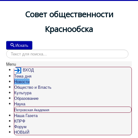
Совет общественности
Краснообска
Искать
Искать
Menu
ВХОД
Тема дня
Новости
Общество и Власть
Культура
Образование
Наука
Петровская Академия
Наша Газета
КПРФ
Форум
НОВЫЙ