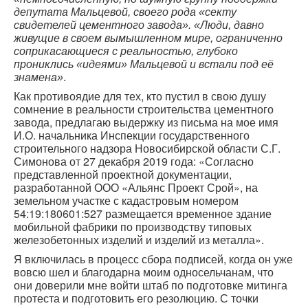
депутата Мальцевой, своего рода «секту
свидетелей цементного завода». «Люди, давно
живущие в своем вымышленном мире, ограниченно
соприкасающиеся с реальностью, глубоко
прониклись «идеями» Мальцевой и встали под её
.
знамена»
Как противоядие для тех, кто пустил в свою душу
сомнение в реальности строительства цементного
завода, предлагаю выдержку из письма на мое имя
И.О. начальника Инспекции государственного
строительного надзора Новосибирской области С.Г.
Симонова от 27 декабря 2019 года: «Согласно
представленной проектной документации,
разработанной ООО «Альянс Проект Срой», на
земельном участке с кадастровым номером
54:19:180601:527 размещается временное здание
мобильной фабрики по производству типовых
железобетонных изделий и изделий из металла».
Я включилась в процесс сбора подписей, когда он уже
вовсю шел и благодарна моим односельчанам, что
они доверили мне войти штаб по подготовке митинга
протеста и подготовить его резолюцию. С точки