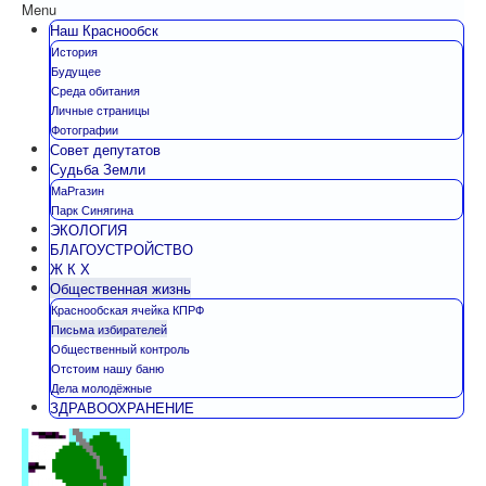
Menu
Наш Краснообск
История
Будущее
Среда обитания
Личные страницы
Фотографии
Совет депутатов
Судьба Земли
МаРгазин
Парк Синягина
ЭКОЛОГИЯ
БЛАГОУСТРОЙСТВО
Ж К Х
Общественная жизнь
Краснообская ячейка КПРФ
Письма избирателей
Общественный контроль
Отстоим нашу баню
Дела молодёжные
ЗДРАВООХРАНЕНИЕ