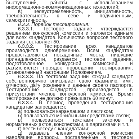
выступлений, работы с использованием
информационно-коммуникационных технологий;
в) целеустремленность, инициативность,
требовательность к себе и подчиненным,
самокритичность.
6.3.3. Порядок тестирования:
6.3.3.1. Тестовое задание утверждается
решением конкурсной комиссии и является единым
для всех кандидатов. Количество вопросов тестового
задания составляет 50.
6.3.3.2. Тестирование всех кандидатов
производится одновременно. Всем кандидатам
предоставляются посадочные места, пишущие
принадлежности, раздается тестовое задание,
подготовленное конкурсной комиссией, и
разъясняется порядок проведения тестирования,
установленный настоящим Положением.
6.3.3.3. На тестовом задании каждый кандидат
собственноручно вписывает свою фамилию, имя,
отчество, дату рождения и данные своего паспорта.
Тестирование кандидатов производится в
присутствии членов конкурсной комиссии. Время
тестирования не должно превышать 60 минут.
6.3.3.4. В период проведения тестирования
кандидатам запрещается:
а) пользоваться карандашом и ластиком;
б) пользоваться мобильными средствами связи;
в) пользоваться текстами законов и
нормативных актов, конспектами, шпаргалками и т.п.;
г) вести беседу с кандидатами;
д) задавать членам конкурсной комиссии
наводящие вопросы, поставленные в тестовом