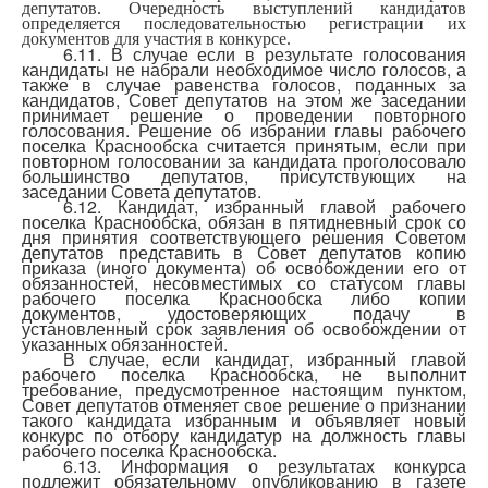
депутатов. Очередность выступлений кандидатов
определяется последовательностью регистрации их
документов для участия в конкурсе.
6.11. В случае если в результате голосования
кандидаты не набрали необходимое число голосов, а
также в случае равенства голосов, поданных за
кандидатов, Совет депутатов на этом же заседании
принимает решение о проведении повторного
голосования. Решение об избрании главы рабочего
поселка Краснообска считается принятым, если при
повторном голосовании за кандидата проголосовало
большинство депутатов, присутствующих на
заседании Совета депутатов.
6.12. Кандидат, избранный главой рабочего
поселка Краснообска, обязан в пятидневный срок со
дня принятия соответствующего решения Советом
депутатов представить в Совет депутатов
копию
приказа (иного документа) об освобождении его от
обязанностей, несовместимых со статусом главы
рабочего поселка Краснообска либо копии
документов, удостоверяющих подачу в
установленный срок заявления об освобождении от
указанных обязанностей.
В случае, если кандидат, избранный главой
рабочего поселка Краснообска, не выполнит
требование, предусмотренное настоящим пунктом,
Совет депутатов отменяет свое решение о признании
такого кандидата избранным и объявляет новый
конкурс по отбору кандидатур на должность главы
рабочего поселка Краснообска.
6.13. Информация о результатах конкурса
подлежит обязательному опубликованию
в газете