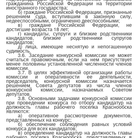
гражданина Российской Федерации на территории
иностранного государства;
б) граждане Российской Федерации, признанные
решением суда, вступившим в законную силу,
недееспособными, ограниченно дееспособными;
в) граждане Российской Федерации, не
достигшие возраста 18 лет;
г) кандидаты, супруги и близкие родственники
кандидатов, близкие родственники супругов
кандидатов;
д) лица, имеющие неснятую и непогашенную
судимость.
3.6. Заседание конкурсной комиссии не может
считаться правомочным, если на нем присутствует
менее половины установленной численности членов
комиссии.
3.7. В целях эффективной организации работы
комиссии и оперативности ее деятельности,
председатель конкурсной комиссии назначается
решением Совета депутатов из числа членов
конкурсной комиссии, назначаемых Советом
депутатов.
3.8. Основными задачами конкурсной комиссии
при проведении конкурса по отбору кандидатур на
должность главы рабочего поселка Краснообска
являются:
а) оперативное рассмотрение документов,
представленных на конкурс;
б) обеспечение соблюдения равных условий
конкурса для всех кандидатов;
в) определение кандидатур на должность главы
рабочего поселка Краснообска, представляемых в