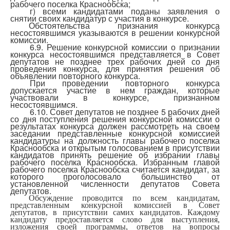
рабочего поселка Краснообска;
г) всеми кандидатами поданы заявления о
снятии своих кандидатур с участия в конкурсе.
Обстоятельства признания конкурса
несостоявшимся указываются в решении конкурсной
комиссии.
6.9. Решение конкурсной комиссии о признании
конкурса несостоявшимся представляется в Совет
депутатов не позднее трех рабочих дней со дня
проведения конкурса, для принятия решения об
объявлении повторного конкурса.
При проведении повторного конкурса
допускается участие в нем граждан, которые
участвовали в конкурсе, признанном
несостоявшимся.
6.10. Совет депутатов не позднее 5 рабочих дней
со дня поступления решения конкурсной комиссии о
результатах конкурса должен рассмотреть на своем
заседании представленные конкурсной комиссией
кандидатуры на должность главы рабочего поселка
Краснообска и открытым голосованием в присутствии
кандидатов принять решение об избрании главы
рабочего поселка Краснообска. Избранным главой
рабочего поселка Краснообска считается кандидат, за
которого проголосовало большинство от
установленной численности депутатов Совета
депутатов.
Обсуждение проводится по всем кандидатам,
представленным конкурсной комиссией в Совет
депутатов, в присутствии самих кандидатов. Каждому
кандидату предоставляется слово для выступления,
изложения своей программы, ответов на вопросы