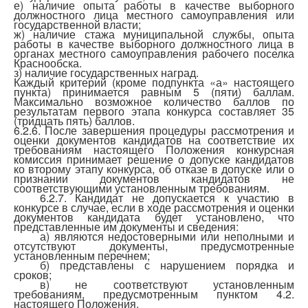
е) наличие опыта работы в качестве выборного
должностного лица местного самоуправления или
государственной власти;
ж) наличие стажа муниципальной службы, опыта
работы в качестве выборного должностного лица в
органах местного самоуправления рабочего поселка
Краснообска.
з) наличие государственных наград.
Каждый критерий (кроме подпункта «а» настоящего
пункта) принимается равным 5 (пяти) баллам.
Максимально возможное количество баллов по
результатам первого этапа конкурса составляет 35
(тридцать пять) баллов.
6.2.6. После завершения процедуры рассмотрения и
оценки документов кандидатов на соответствие их
требованиям настоящего Положения конкурсная
комиссия принимает решение о допуске кандидатов
ко второму этапу конкурса, об отказе в допуске или о
признании документов кандидатов не
соответствующими установленным требованиям.
6.2.7. Кандидат не допускается к участию в
конкурсе в случае, если в ходе рассмотрения и оценки
документов кандидата будет установлено, что
представленные им документы и сведения:
а) являются недостоверными или неполными и
отсутствуют документы, предусмотренные
установленным перечнем;
б) представлены с нарушением порядка и
сроков;
в) не соответствуют установленным
требованиям, предусмотренным пунктом 4.2.
настоящего Положения.