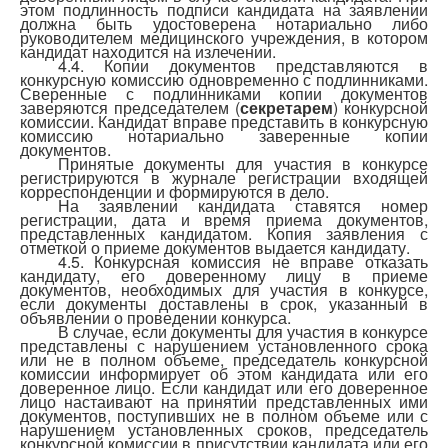
этом подлинность подписи кандидата на заявлении
должна быть удостоверена нотариально либо
руководителем медицинского учреждения, в котором
кандидат находится на излечении.
4.4. Копии документов представляются в
конкурсную комиссию одновременно с подлинниками.
Сверенные с подлинниками копии документов
заверяются председателем (
секретарем
) конкурсной
комиссии. Кандидат вправе представить в конкурсную
комиссию нотариально заверенные копии
документов.
Принятые документы для участия в конкурсе
регистрируются в журнале регистрации входящей
корреспонденции и формируются в дело.
На заявлении кандидата ставятся номер
регистрации, дата и время приема документов,
представленных кандидатом. Копия заявления с
отметкой о приеме документов выдается кандидату.
4.5. Конкурсная комиссия не вправе отказать
кандидату, его доверенному лицу в приеме
документов, необходимых для участия в конкурсе,
если документы доставлены в срок, указанный в
объявлении о проведении конкурса.
В случае, если документы для участия в конкурсе
представлены с нарушением установленного срока
или не в полном объеме, председатель конкурсной
комиссии информирует об этом кандидата или его
доверенное лицо. Если кандидат или его доверенное
лицо настаивают на принятии представленных ими
документов, поступивших не в полном объеме или с
нарушением установленных сроков, председатель
конкурсной комиссии в присутствии кандидата или его