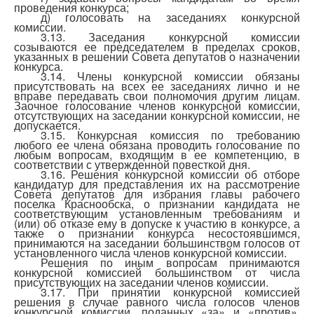
проведения конкурса;
д) голосовать на заседаниях конкурсной
комиссии.
3.13. Заседания конкурсной комиссии
созываются ее председателем в пределах сроков,
указанных в решении Совета депутатов о назначении
конкурса.
3.14. Члены конкурсной комиссии обязаны
присутствовать на всех ее заседаниях лично и не
вправе передавать свои полномочия другим лицам.
Заочное голосование членов конкурсной комиссии,
отсутствующих на заседании конкурсной комиссии, не
допускается.
3.15. Конкурсная комиссия по требованию
любого ее члена обязана проводить голосование по
любым вопросам, входящим в ее компетенцию, в
соответствии с утвержденной повесткой дня.
3.16. Решения конкурсной комиссии об отборе
кандидатур для представления их на рассмотрение
Совета депутатов для избрания главы рабочего
поселка Краснообска, о признании кандидата не
соответствующим установленным требованиям и
(или) об отказе ему в допуске к участию в конкурсе, а
также о признании конкурса несостоявшимся,
принимаются на заседании большинством голосов от
установленного числа членов конкурсной комиссии.
Решения по иным вопросам принимаются
конкурсной комиссией большинством от числа
присутствующих на заседании членов комиссии.
3.17. При принятии конкурсной комиссией
решения в случае равного числа голосов членов
конкурсной комиссии, поданных «за» и «против»,