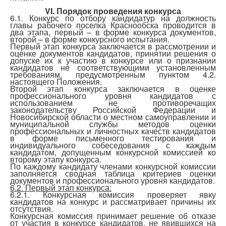
V
I
. Порядок проведения конкурса
6.1. Конкурс по отбору кандидатур на должность
главы рабочего поселка Краснообска проводится в
два этапа, первый – в форме конкурса документов,
второй – в форме конкурсного испытания.
Первый этап конкурса заключается в рассмотрении и
оценке документов кандидатов, принятии решения о
допуске их к участию в конкурсе или о признании
кандидатов не соответствующими установленным
требованиям, предусмотренным пунктом 4.2.
настоящего Положения.
Второй этап конкурса заключается в оценке
профессионального уровня кандидатов с
использованием не противоречащих
законодательству Российской Федерации и
Новосибирской области о местном самоуправлении и
муниципальной службы методов оценки
профессиональных и личностных качеств кандидатов
в форме письменного тестирования и
индивидуального собеседования с каждым
кандидатом, допущенным конкурсной комиссией ко
второму этапу конкурса.
По каждому кандидату членами конкурсной комиссии
заполняется сводная таблица критериев оценки
документов и профессионального уровня кандидатов.
6.2. Первый этап конкурса:
6.2.1. Конкурсная комиссия проверяет явку
кандидатов на конкурс и рассматривает причины их
отсутствия.
Конкурсная комиссия принимает решение об отказе
от участия в конкурсе кандидатов, не явившихся на