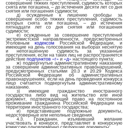
совершение тяжких преступлений, судимость которых
снята или погашена, – до истечения десяти лет со дня
снятия или погашения судимости;
д) осужденные к лишению свободы за
совершение особо тяжких преступлений, судимость
которых снята или погашена, – до истечения
пятнадцати лет со дня снятия или погашения
судимости;
е) осужденные за совершение преступлений
экстремистской направленности, предусмотренных
Уголовным
кодексом
Российской Федерации, и
имеющие на день голосования на выборах неснятую
и непогашенную судимость за указанные
преступления, если на таких лиц не распространяется
действие
подпунктов «г»
и
«д»
настоящего пункта;
ж) подвергнутые административному наказанию
за совершение административных правонарушений,
предусмотренных статьями 20.3 и 20.29 Кодекса
Российской Федерации об административных
правонарушениях, если на день проведения конкурса
лицо считается подвергнутым административному
наказанию.
з) имеющие гражданство иностранного
государства либо вид на жительство или иной
документ, подтверждающий право на постоянное
проживание гражданина Российской Федерации на
территории иностранного государства;
и) представившие подложные документы,
недостоверные или неполные сведения.
4.3. Гражданин, изъявивший желание
участвовать в конкурсе, представляет в конкурсную
комиссию одновременно следующие документы: