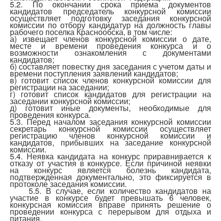
5.2. По окончании срока приема документов
кандидатов председатель конкурсной комиссии
осуществляет подготовку заседания конкурсной
комиссии по отбору кандидатур на должность главы
рабочего поселка Краснообска, в том числе:
а) извещает членов конкурсной комиссии о дате,
месте и времени проведения конкурса и о
возможности ознакомления с документами
кандидатов;
б) составляет повестку дня заседания с учетом даты и
времени поступления заявлений кандидатов;
в) готовит список членов конкурсной комиссии для
регистрации на заседании;
г) готовит список кандидатов для регистрации на
заседании конкурсной комиссии;
д) готовит иные документы, необходимые для
проведения конкурса.
5.3. Перед началом заседания конкурсной комиссии
секретарь конкурсной комиссии осуществляет
регистрацию членов конкурсной комиссии и
кандидатов, прибывших на заседание конкурсной
комиссии.
5.4. Неявка кандидата на конкурс приравнивается к
отказу от участия в конкурсе. Если причиной неявки
на конкурс является болезнь кандидата,
подтвержденная документально, это фиксируется в
протоколе заседания комиссии.
5.5. В случае, если количество кандидатов на
участие в конкурсе будет превышать 6 человек,
конкурсная комиссия вправе принять решение о
проведении конкурса с перерывом для отдыха и
питания.