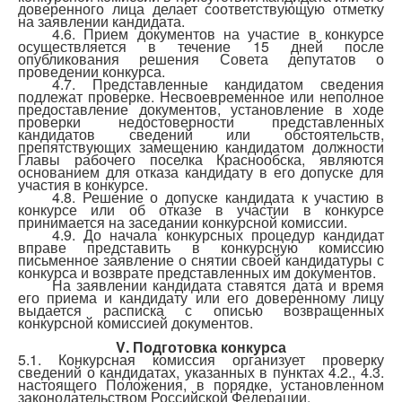
доверенного лица делает соответствующую отметку
на заявлении кандидата.
4.6. Прием документов на участие в конкурсе
осуществляется в течение 15 дней после
опубликования решения Совета депутатов о
проведении конкурса.
4.7. Представленные кандидатом сведения
подлежат проверке. Несвоевременное или неполное
предоставление документов, установление в ходе
проверки недостоверности представленных
кандидатов сведений или обстоятельств,
препятствующих замещению кандидатом должности
Главы рабочего поселка Краснообска, являются
основанием для отказа кандидату в его допуске для
участия в конкурсе.
4.8. Решение о допуске кандидата к участию в
конкурсе или об отказе в участии в конкурсе
принимается на заседании конкурсной комиссии.
4.9. До начала конкурсных процедур кандидат
вправе представить в конкурсную комиссию
письменное заявление о снятии своей кандидатуры с
конкурса и возврате представленных им документов.
На заявлении кандидата ставятся дата и время
его приема и кандидату или его доверенному лицу
выдается расписка с описью возвращенных
конкурсной комиссией документов.
V
. Подготовка конкурса
5.1. Конкурсная комиссия организует проверку
сведений о кандидатах, указанных в пунктах 4.2., 4.3.
настоящего Положения, в порядке, установленном
законодательством Российской Федерации.