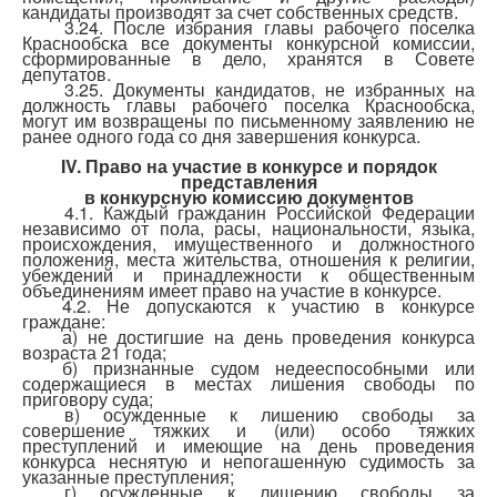
кандидаты производят за счет собственных средств.
3.24. После избрания главы рабочего поселка
Краснообска все документы конкурсной комиссии,
сформированные в дело, хранятся в Совете
депутатов.
3.25. Документы кандидатов, не избранных на
должность главы рабочего поселка Краснообска,
могут им возвращены по письменному заявлению не
ранее одного года со дня завершения конкурса.
IV. Право на участие в конкурсе и порядок
представления
в конкурсную комиссию документов
4.1. Каждый гражданин Российской Федерации
независимо от пола, расы, национальности, языка,
происхождения, имущественного и должностного
положения, места жительства, отношения к религии,
убеждений и принадлежности к общественным
объединениям имеет право на участие в конкурсе.
4.2. Не допускаются к участию в конкурсе
граждане:
а) не достигшие на день проведения конкурса
возраста 21 года;
б)
признанные судом недееспособными или
содержащиеся в местах лишения свободы по
приговору суда;
в) осужденные к лишению свободы за
совершение тяжких и (или) особо тяжких
преступлений и имеющие на день проведения
конкурса неснятую и непогашенную судимость за
указанные преступления;
г) осужденные к лишению свободы за