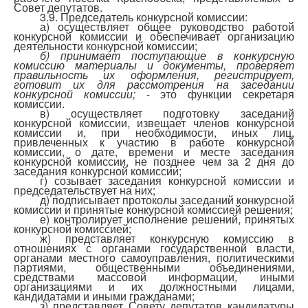
Совет депутатов.
3.9. Председатель конкурсной комиссии:
а) осуществляет общее руководство работой
конкурсной комиссии и обеспечивает организацию
деятельности конкурсной комиссии;
б) принимает поступающие в конкурсную
комиссию материалы и документы, проверяет
правильность их оформления, регистрирует,
готовит их для рассмотрения на заседании
конкурсной комиссии;
- это функции секретаря
комиссии.
в) осуществляет подготовку заседаний
конкурсной комиссии, извещает членов конкурсной
комиссии и, при необходимости, иных лиц,
привлеченных к участию в работе конкурсной
комиссии, о дате, времени и месте заседания
конкурсной комиссии, не позднее чем за 2 дня до
заседания конкурсной комиссии;
г) созывает заседания конкурсной комиссии и
председательствует на них;
д) подписывает протоколы заседаний конкурсной
комиссии и принятые конкурсной комиссией решения;
е) контролирует исполнение решений, принятых
конкурсной комиссией;
ж) представляет конкурсную комиссию в
отношениях с органами государственной власти,
органами местного самоуправления, политическими
партиями, общественными объединениями,
средствами массовой информации, иными
организациями и их должностными лицами,
кандидатами и иными гражданами;
з) представляет Совету депутатов кандидатуры