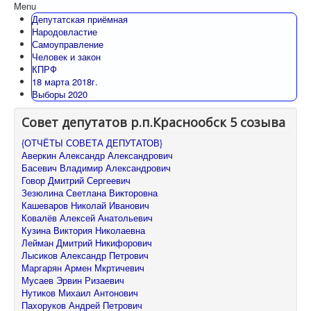
Menu
Депутатская приёмная
Народовластие
Самоуправление
Человек и закон
КПРФ
18 марта 2018г.
Выборы 2020
Совет депутатов р.п.Краснообск 5 созыва
{ОТЧЁТЫ СОВЕТА ДЕПУТАТОВ}
Аверкин Александр Александрович
Басевич Владимир Александрович
Говор Дмитрий Сергеевич
Зезюлина Светлана Викторовна
Кашеваров Николай Иванович
Ковалёв Алексей Анатольевич
Кузина Виктория Николаевна
Лейман Дмитрий Никифорович
Лысиков Александр Петрович
Маргарян Армен Мкртичевич
Мусаев Эрвин Ризаевич
Нутиков Михаил Антонович
Пахоруков Андрей Петрович