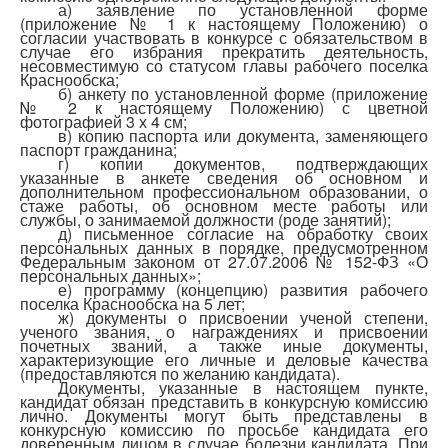
а) заявление по установленной форме
(приложение № 1 к настоящему Положению) о
согласии участвовать в конкурсе с обязательством в
случае его избрания прекратить деятельность,
несовместимую со статусом главы рабочего поселка
Краснообска;
б) анкету по установленной форме (приложение
№ 2 к настоящему Положению) с цветной
фотографией 3 х 4 см;
в) копию паспорта или документа, заменяющего
паспорт гражданина;
г) копии документов, подтверждающих
указанные в анкете сведения об основном и
дополнительном профессиональном образовании, о
стаже работы, об основном месте работы или
службы, о занимаемой должности (роде занятий);
д) письменное согласие на обработку своих
персональных данных в порядке, предусмотренном
Федеральным законом от 27.07.2006 № 152-ФЗ «О
персональных данных»;
е) программу (концепцию) развития рабочего
поселка Краснообска на 5 лет;
ж) документы о присвоении ученой степени,
ученого звания, о награждениях и присвоении
почетных званий, а также иные документы,
характеризующие его личные и деловые качества
(предоставляются по желанию кандидата).
Документы, указанные в настоящем пункте,
кандидат обязан представить в конкурсную комиссию
лично. Документы могут быть представлены в
конкурсную комиссию по просьбе кандидата его
доверенным лицом в случае болезни кандидата. При