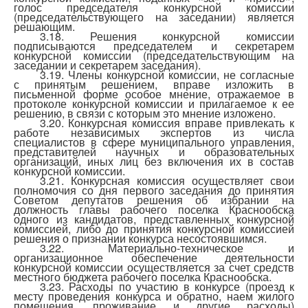
голос председателя конкурсной комиссии
(председательствующего на заседании) является
решающим.
3.18. Решения конкурсной комиссии
подписываются председателем и секретарем
конкурсной комиссии (председательствующим на
заседании и секретарем заседания).
3.19. Члены конкурсной комиссии, не согласные
с принятым решением, вправе изложить в
письменной форме особое мнение, отражаемое в
протоколе конкурсной комиссии и прилагаемое к ее
решению, в связи с которым это мнение изложено.
3.20. Конкурсная комиссия вправе привлекать к
работе независимых экспертов из числа
специалистов в сфере муниципального управления,
представителей научных и образовательных
организаций, иных лиц без включения их в состав
конкурсной комиссии.
3.21. Конкурсная комиссия осуществляет свои
полномочия со дня первого заседания до принятия
Советом депутатов решения об избрании на
должность главы рабочего поселка Краснообска
одного из кандидатов, представленных конкурсной
комиссией, либо до принятия конкурсной комиссией
решения о признании конкурса несостоявшимся.
3.22. Материально-техническое и
организационное обеспечение деятельности
конкурсной комиссии осуществляется за счет средств
местного бюджета рабочего поселка Краснообска.
3.23. Расходы по участию в конкурсе (проезд к
месту проведения конкурса и обратно, наем жилого
помещения, проживание и другие расходы)