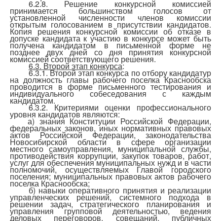
6.2.8. Решение конкурсной комиссией
принимается большинством голосов от
установленной численности членов комиссии
открытым голосованием в присутствии кандидатов.
Копия решения конкурсной комиссии об отказе в
допуске кандидата к участию в конкурсе может быть
получена кандидатом в письменной форме не
позднее двух дней со дня принятия конкурсной
комиссией соответствующего решения.
6.3. Второй этап конкурса
:
6.3.1. Второй этап конкурса по отбору кандидатур
на должность главы рабочего поселка Краснообска
проводится в форме письменного тестирования и
индивидуального собеседования с каждым
кандидатом.
6.3.2. Критериями оценки профессионального
уровня кандидатов являются:
а) знания Конституции Российской Федерации,
федеральных законов, иных нормативных правовых
актов Российской Федерации, законодательства
Новосибирской области в сфере организации
местного самоуправления, муниципальной службы,
противодействия коррупции, закупок товаров, работ,
услуг для обеспечения муниципальных нужд и в части
полномочий, осуществляемых Главой городского
поселения; муниципальных правовых актов рабочего
поселка Краснообска;
б) навыки оперативного принятия и реализации
управленческих решений, системного подхода в
решении задач, стратегического планирования и
управления групповой деятельностью, ведения
деловых переговоров, совещаний, публичных