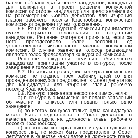
баллов набрали два и более кандидатов, кандидата
для включения в проект решения конкурсной
комиссии об отборе кандидатур для представления их
на рассмотрение Совета депутатов для избрания
главой рабочего поселка Краснообска, конкурсная
комиссия определяет путем голосования.
6.6. Решение конкурсной комиссии принимается
путем открытого голосования в отсутствие
кандидатов. Решение считается принятым, если за
него проголосовало более половины от
установленной численности членов конкурсной
комиссии. В случае равенства голосов решающим
является голос председателя конкурсной комиссии.
Решение конкурсной комиссии объявляется
кандидатам, принявшим участие в конкурсе, после
завершения голосования.
6.7. По итогам проведения конкурса конкурсная
комиссия не позднее трех рабочих дней со дня
проведения конкурса представляет в Совет депутатов
две кандидатуры для избрания главы рабочего
поселка Краснообска.
6.8. Конкурс признается несостоявшимся, если:
а) в конкурсную комиссию не подано заявлений
об участии в конкурсе или подано только одно
заявление;
б) по итогам конкурса только одна кандидатура
может быть представлена в Совет депутатов в
качестве кандидата на должность главы рабочего
поселка Краснообска;
в) по итогам конкурса никто из участвующих в
конкурсе лиц не может быть представлен в Совет
депутатов в качестве кандидатов на должность главы