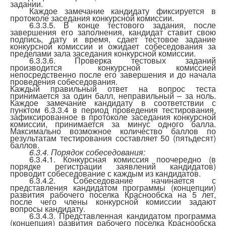
задании.
Каждое замечание кандидату фиксируется в
протоколе заседания конкурсной комиссии.
6.3.3.5. В конце тестового задания, после
завершения его заполнения, кандидат ставит свою
подпись, дату и время, сдает тестовое задание
конкурсной комиссии и ожидает собеседования за
пределами зала заседания конкурсной комиссии.
6.3.3.6. Проверка тестовых заданий
производится конкурсной комиссией
непосредственно после его завершения и до начала
проведения собеседования.
Каждый правильный ответ на вопрос теста
принимается за один балл, неправильный – за ноль.
Каждое замечание кандидату в соответствии с
пунктом 6.3.3.4 в период проведения тестирования,
зафиксированное в протоколе заседания конкурсной
комиссии, принимается за минус одного балла.
Максимально возможное количество баллов по
результатам тестирования составляет 50 (пятьдесят)
баллов.
6.3.4. Порядок собеседования:
6.3.4.1. Конкурсная комиссия поочередно (в
порядке регистрации заявлений кандидатов)
проводит собеседование с каждым из кандидатов.
6.3.4.2. Собеседование начинается с
представления кандидатом программы (концепции)
развития рабочего поселка Краснообска на 5 лет,
после чего члены конкурсной комиссии задают
вопросы кандидату.
6.3.4.3. Представленная кандидатом программа
(концепция) развития рабочего поселка Краснообска