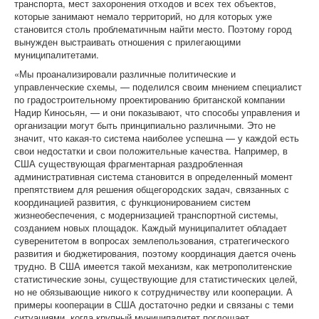
транспорта, мест захоронения отходов и всех тех объектов,
которые занимают немало территорий, но для которых уже
становится столь проблематичным найти место. Поэтому город
вынужден выстраивать отношения с прилегающими
муниципалитетами.
«Мы проанализировали различные политические и
управленческие схемы, — поделился своим мнением специалист
по градостроительному проектированию британской компании
Надир Киносьян, — и они показывают, что способы управления и
организации могут быть принципиально различными. Это не
значит, что какая-то система наиболее успешна — у каждой есть
свои недостатки и свои положительные качества. Например, в
США существующая фрагментарная раздробленная
административная система становится в определенный момент
препятствием для решения общегородских задач, связанных с
координацией развития, с функционированием систем
жизнеобеспечения, с модернизацией транспортной системы,
созданием новых площадок. Каждый муниципалитет обладает
суверенитетом в вопросах землепользования, стратегического
развития и бюджетирования, поэтому координация дается очень
трудно. В США имеется такой механизм, как метрополитенские
статистические зоны, существующие для статистических целей,
но не обязывающие никого к сотрудничеству или кооперации. А
примеры кооперации в США достаточно редки и связаны с теми
ситуациями, когда крупный муниципалитет поглощает