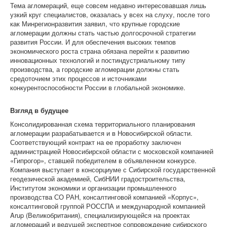
Тема агломераций, еще совсем недавно интересовавшая лишь
узкий круг специалистов, оказалась у всех на слуху, после того
как Минрегионразвития заявил, что крупные городские
агломерации должны стать частью долгосрочной стратегии
развития России. И для обеспечения высоких темпов
экономического роста страна обязана перейти к развитию
инновационных технологий и постиндустриальному типу
производства, а городские агломерации должны стать
средоточием этих процессов и источниками
конкурентоспособности России в глобальной экономике.
Взгляд в будущее
Консолидированная схема территориального планирования
агломерации разрабатывается и в Новосибирской области.
Соответствующий контракт на ее проработку заключен
администрацией Новосибирской области с московской компанией
«Гипрогор», ставшей победителем в объявленном конкурсе.
Компания выступает в консорциуме с Сибирской государственной
геодезической академией, СибНИИ градостроительства,
Институтом экономики и организации промышленного
производства СО РАН, консалтинговой компанией «Корпус»,
консалтинговой группой РОССПА и международной компанией
Arup (Великобритания), специализирующейся на проектах
агломераций и ведущей экспертное сопровождение сибирского