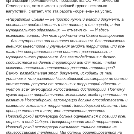
организации промышленного производства СО РАН Вячеслав
Селиверстов, хотя и имеет к рабочей группе несколько
напутствий, считает, что эта работа «обречена» на успех.
«Разработка Схемы — не просто нужный власти документ, а
осознанная необходимость и для власти, и для города, и для
муниципального образования,
— отметил он. —
И здесь
возникает вопрос, для чего предназначена Схема планирования
— для внутреннего или внешнего пользования, для привлечения
внешних инвесторов и улучшения имиджа территории или все-
таки для совершенствования системы регионального и
муниципального управления, для взаимодействия с бизнес-
сообществом на данной территории или для того, чтобы
показать населению перспективу развития территории?
Важно, разрабатывая этот документ, исходить из той
установки, что развитие Новосибирской агломерации не должно
оттягивать ресурсы от остальных территорий области с
учетом всех имеющихся колоссальных диспропорций. Поэтому
нужно заранее прорабатывать механизмы, когда ориентация на
развитие Новосибирской агломерации должна способствовать и
развитию остальных территорий Новосибирской области. Наш
принцип состоит в том, что перспектива развития
Новосибирской агломерации должна оцениваться с позиции всей
страны и всей Сибири. Позиционирование этой территории и
Новосибирской агломерации оказывает сильное влияние на
общероссийские тенденции. Мы должны ориентироваться на