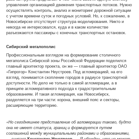
управления организацией движения транспортных потоков. Нужно
осуществлять контроль, анализ и мониторинг дорожной ситуации
с учетом времени суток и погодных условий. Но, к сожалению, в
Новосибирске отсутствует структура моделирования. Никто и
никогда не интересовался, куда и в каком количестве
разъезжаются пассажиры с конечных транспортных остановок.
Сибирский мегалополис
Профессиональным взглядом на формирование столичного
мегаполиса Сибирской зоны Российской Федерации поделился
главный архитектор проекта, он же — главный архитектор ОАО
«Гипрогор» Константин Неустроев. Под агломерацией, на его
взгляд, понимается скопление городов в радиусе транспортной
доступности. Но дело не только в самой агломерации, а в
принципе агломеративного подхода к градостроительным
образованиям. И такая агломерация, как Новосибирск,
разделяется на три части: корона, внешний пояс и секторы,
расширяющие территорию.
«Но сегодняшнее представление об агломерации таково, будто
она не имеет статуса, границ и формируется путем
соглашений между муниципальными районами и образованиями,
— считает
Константин Неустроев
. —
Я убежден, что не может