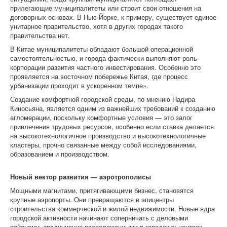
прилегающие муниципалитеты или строит свои отношения на
договорных основах. В Нью-Йорке, к примеру, существует единое
унитарное правительство, хотя в других городах такого
правительства нет.
В Китае муниципалитеты обладают большой операционной
самостоятельностью, и города фактически выполняют роль
корпорации развития частного инвестирования. Особенно это
проявляется на восточном побережье Китая, где процесс
урбанизации проходит в ускоренном темпе».
Создание комфортной городской среды, по мнению Надира
Киносьяна, является одним из важнейших требований к созданию
агломерации, поскольку комфортные условия — это залог
привлечения трудовых ресурсов, особенно если ставка делается
на высокотехнологичное производство и высокотехнологичные
кластеры, прочно связанные между собой исследованиями,
образованием и производством.
Новый вектор развития — аэротрополисы
Мощными магнитами, притягивающими бизнес, становятся
крупные аэропорты. Они превращаются в эпицентры
строительства коммерческой и жилой недвижимости. Новые ядра
городской активности начинают соперничать с деловыми
районами, традиционно расположенными в городских центрах.