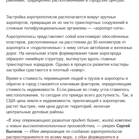
Застройка аэротрополисов располагается вокруг крупных
аэропортов, превращая их из чисто транспортных сооружений в
сложные полифункциональные организмы — «аэропорт-сити».
Аэротрополисы представляют собой конгломерат обособленных
кластеров, расположенных на расстоянии до 30 километров от
аэропорта и «подключенных» к нему сетью автобанов и железных
дорог. На начальном этапе формирования такие аэрогорода
образуют линейную структуру, вытянутую вдоль главных
транспортных коридоров. Однако в процессе развития кластеры
застройки срастаются в плотный «ковер».
Время и стоимость перемещения людей и грузов в аэропорты и
обратно в город становятся ключевым фактором, определяющим
стоимость недвижимости. Если раньше во главу угла ставилось
местоположение, то сегодня это прежде всего доступность. Так, в
США цена земли и недвижимости, прилегающей к аэропортам,
растет быстрее, чем цена других территорий, включая
центральные деловые районы.
«В зону опережающего развития придет бизнес, жилой комплекс
и новые высокотехнологичные производства, —
уверен
Сергей
Бычков
.
— Идея американцев по созданию аэротрополисов
распространяется по всему миру, и один формируется в