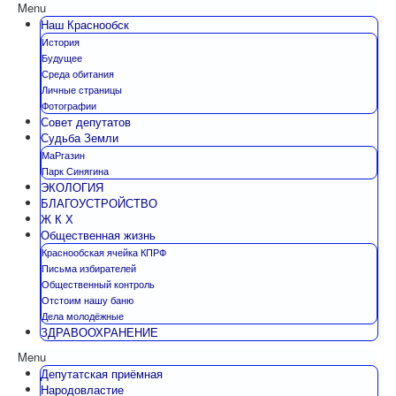
Menu
Наш Краснообск
История
Будущее
Среда обитания
Личные страницы
Фотографии
Совет депутатов
Судьба Земли
МаРгазин
Парк Синягина
ЭКОЛОГИЯ
БЛАГОУСТРОЙСТВО
Ж К Х
Общественная жизнь
Краснообская ячейка КПРФ
Письма избирателей
Общественный контроль
Отстоим нашу баню
Дела молодёжные
ЗДРАВООХРАНЕНИЕ
Menu
Депутатская приёмная
Народовластие