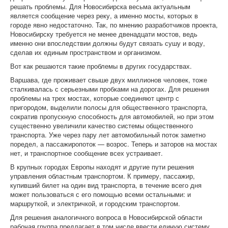
решать проблемы. Для Новосибирска весьма актуальным
является сообщение через реку, а именно мосты, которых в
городе явно недостаточно. Так, по мнению разработчиков проекта,
Новосибирску требуется не менее двенадцати мостов, ведь
именно они впоследствии должны будут связать сушу и воду,
сделав их единым пространством и организмом.
Вот как решаются такие проблемы в других государствах.
Варшава, где проживает свыше двух миллионов человек, тоже
сталкивалась с серьезными пробками на дорогах. Для решения
проблемы на трех мостах, которые соединяют центр с
пригородом, выделили полосы для общественного транспорта,
сократив пропускную способность для автомобилей, но при этом
существенно увеличили качество системы общественного
транспорта. Уже через пару лет автомобильный поток заметно
поредел, а пассажиропоток — возрос. Теперь и заторов на мостах
нет, и транспортное сообщение всех устраивает.
В крупных городах Европы находят и другие пути решения
управления областным транспортом. К примеру, пассажир,
купивший билет на один вид транспорта, в течение всего дня
может пользоваться с его помощью всеми остальными: и
маршруткой, и электричкой, и городским транспортом.
Для решения аналогичного вопроса в Новосибирской области
рабочая группа предлагает в том числе ввести единую систему