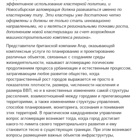
эффективное использование кластерной политики, и
Новосибирская агломерация должна развиваться именно по
кластерному типу. Эти кластеры уже достаточно четко
оформлены и должны не только стать инновационно
направленными, но и являться региональными точками роста,
дополнением новой кластеризации за счет возрождения
машиностроительного комплекса региона».
Представители британской компании Arup, оказывающей
комплексные услуги по планированию и проектированию
различных объектов, связанных с созданием среды
жизнедеятельности, называют агломерацию логическим
продолжением процесса урбанизации и естественным процессом,
затрагивающим любое развитое общество, когда
пространственный рост городов выражается не просто в
показателях плотности, размера, численности населения и
размера ВВП, но и в качественных изменениях самой структуры
расселения, взаимоотношений между городами и прилегающими
территориями, а также изменениями структуры управления,
способов планирования, мониторинга, осознания и понимания
этих территорий. В практическом каждодневном управлении
вопрос агломерации возникает тогда, когда город достигает
какого-то лимита своего территориального развития и ему
становится тесно в существующих границах. При этом возникают
вопросы размещения важных объектов инфраструктуры,