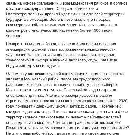
связь на основе соглашений и взаимодействия районов и органов
местного самоуправления. Свод экономических и
благоустроительных правил будет единым для всей территории
будущей агломерации. Всего в потенциальную площадь
агломерации войдет территория более 18 тысяч квадратных
километров с численностью населения более 1900 тысяч
человек.
Приоритетами для районов, согласно философии создания
агломерации, должны стать возрождение промышленности,
улучшение качества жизни сельского населения, создание
транспортной и информационной инфраструктуры, развитие
индустрии туризма и отдыха.
Одним из участников крупнейшего межмуниципального проекта
является Мошковский район, половина трудоспособного
населения которого пока что ездит на работу в Новосибирск.
Местные жители смеются, что Северный объезд построили
специально для них. А активно развернувшееся в районе
строительство коттеджного и многоквартирного жилья уже к 2020
году приведет к дефициту школ и детских садов. Население с
каждым годом растет, работы на всех не хватает, и на этом фоне
территориальное планирование вызывает у районных властей
справедливые опасения. Чем станет район для агломерации?
Придатком, источником рабочей силы или получит свое развитие?
На это члены рабочей группы ответили, что своей целью они