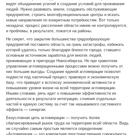
видят объединение усилий и создание условий для проживания
людей. Нужно развивать земли, создавать обслуживающие
предприятия, строить многофункциональные центры и искать
новые направления по конкретным потребностям. Вот только
незадача: процесс расселения области никем не контролируется,
и проблемы, в результате, ложатся на районы.
Не секрет, что закрытие большинства градообразующих
предприятий поставило область на грань катастрофы, избежать
которой удалось только благодаря близости города, ставшего
основным источником заработка для многих людей,
проживающих в пригороде Новосибирска. Но при грамотном
управлении агломерационными процессами можно получить от
них большие выгоды. Создание единой агломерации позволит
подвести под хаотичный процесс правовую и экономическую
базу, что приведет к всплеску экономической активности и
повышению уровня жизни на всей территории агломерации.
Иными словами, речь идет о повышении эффективности их
деятельности в результате интеграции, слияния отдельных
частей в единую систему за счет так называемого системного
эффекта — синергии.
Безусловная цель агломерации — получить более
сбалансированный рынок труда на территории всей области. Ведь
не случайно самым простым является определение:
«Агломерация — это компактная пространственная совокупность