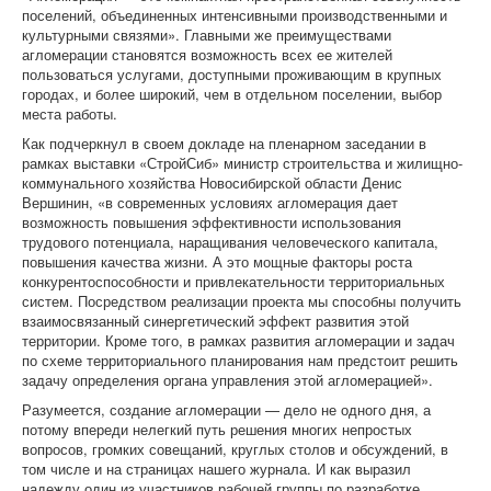
поселений, объединенных интенсивными производственными и
культурными связями». Главными же преимуществами
агломерации становятся возможность всех ее жителей
пользоваться услугами, доступными проживающим в крупных
городах, и более широкий, чем в отдельном поселении, выбор
места работы.
Как подчеркнул в своем докладе на пленарном заседании в
рамках выставки «СтройСиб» министр строительства и жилищно-
коммунального хозяйства Новосибирской области Денис
Вершинин, «в современных условиях агломерация дает
возможность повышения эффективности использования
трудового потенциала, наращивания человеческого капитала,
повышения качества жизни. А это мощные факторы роста
конкурентоспособности и привлекательности территориальных
систем. Посредством реализации проекта мы способны получить
взаимосвязанный синергетический эффект развития этой
территории. Кроме того, в рамках развития агломерации и задач
по схеме территориального планирования нам предстоит решить
задачу определения органа управления этой агломерацией».
Разумеется, создание агломерации — дело не одного дня, а
потому впереди нелегкий путь решения многих непростых
вопросов, громких совещаний, круглых столов и обсуждений, в
том числе и на страницах нашего журнала. И как выразил
надежду один из участников рабочей группы по разработке