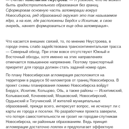
быть градостроительного образования без границ.
Сформировав основную часть агломерации вокруг
Новосибирска, ряд образований окружат это так называемое
ядро, а на юге, где расположены Бердск и Искитим, в свою
очередь, начнет формироваться еще одна агломерация».
Что касается внешних связей, то, по мнению Неустроева, в
городе очень слабо задействована трансконтинентальная трасса
— Северный обход. При этом вовсе отсутствуют Южный и
Восточный обходы, хотя именно на этих направлениях
отмечается повышенное напряжение. Поэтому транспортный
приоритет для города должен стать задачей номер один.
По плану Новосибирская агломерация расположится на
территории в радиусе 50 километров от границ Новосибирска. В
проект схемы планирования помимо Новосибирска войдут
Бердск, Искитим, Кольцово, Обь, а также районы — Искитимский,
Колыванский, Коченевский, Мошковский, Новосибирский,
Ордынский и Тогучинский. И жителей муниципальных
образований, прежде всего, интересует вопрос, не исчезнут ли с
карты их города и поселки. Но разработчики проекта заверили,
что потеря самостоятельности не грозит ни городам-спутникам
Новосибирска, ни районным образованиям. Ведь принцип
агломерации достаточно лоялен и предполагает эффектную