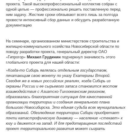
проекта. Такой высокопрофессиональный коллектив собран с
одной целью — профессионально решить поставленную перед
ним задачу. Жесткие сроки обязывают всего лишь за полгода
провести интенсивный сбор данных и обсудить разработанную
документацию
На семинаре, организованном министерством строительства и
жилищно-коммунального хозяйства Новосибирской области по
поводу разработки проекта, генеральный директор ОАО
«Гипрогор»
Михаил Грудинин
подчеркнул значимость этого
глобального проекта для нашей области:
«Когда-то Сибирь являлась отдельным государством,
печатающим свою монету по указу Екатерины Второй.
Сегодня же в новых российских реалиях, когда Сибирь из
окраины России и ее сырьевого запаса становится мостом
взаимодействия с Азиатско-Тихоокеанским регионом,
образовалась благоприятная ситуация для качественной
организации территории и создания генерального плана
большого Новосибирска. Это единая судьба всех муниципальных
образований. Обезлюдение территории Сибири приобретает
почти катастрофическую динамику — население «стекает» к
югу и движется на запад. И для предотвращения последствий
проект территориального развития может сыграть