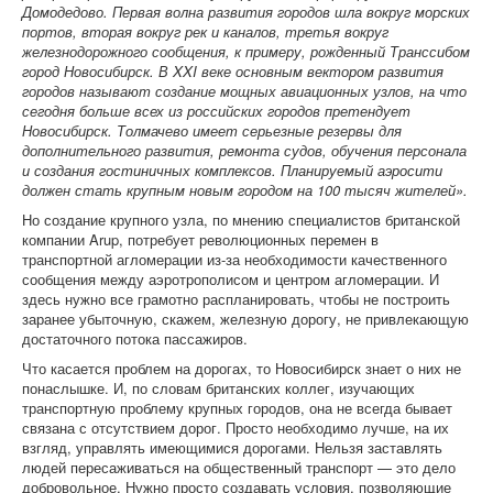
Домодедово. Первая волна развития городов шла вокруг морских
портов, вторая вокруг рек и каналов, третья вокруг
железнодорожного сообщения, к примеру, рожденный Транссибом
город Новосибирск. В XXI веке основным вектором развития
городов называют создание мощных авиационных узлов, на что
сегодня больше всех из российских городов претендует
Новосибирск. Толмачево имеет серьезные резервы для
дополнительного развития, ремонта судов, обучения персонала
и создания гостиничных комплексов. Планируемый аэросити
должен стать крупным новым городом на 100 тысяч жителей».
Но создание крупного узла, по мнению специалистов британской
компании Arup, потребует революционных перемен в
транспортной агломерации из-за необходимости качественного
сообщения между аэротрополисом и центром агломерации. И
здесь нужно все грамотно распланировать, чтобы не построить
заранее убыточную, скажем, железную дорогу, не привлекающую
достаточного потока пассажиров.
Что касается проблем на дорогах, то Новосибирск знает о них не
понаслышке. И, по словам британских коллег, изучающих
транспортную проблему крупных городов, она не всегда бывает
связана с отсутствием дорог. Просто необходимо лучше, на их
взгляд, управлять имеющимися дорогами. Нельзя заставлять
людей пересаживаться на общественный транспорт — это дело
добровольное. Нужно просто создавать условия, позволяющие