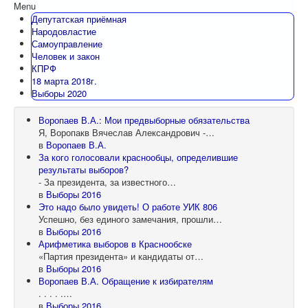
Menu
Депутатская приёмная
Народовластие
Самоуправление
Человек и закон
КПРФ
18 марта 2018г.
Выборы 2020
Воропаев В.А.: Мои предвыборные обязательства
Я, Воропакв Вячеслав Александрович -…
в
Воропаев В.А.
За кого голосовали краснообцы, определившие
результаты выборов?
- За президента, за известного…
в
Выборы 2016
Это надо было увидеть! О работе УИК 806
Успешно, без единого замечания, прошли…
в
Выборы 2016
Арифметика выборов в Краснообске
«Партия президента» и кандидаты от…
в
Выборы 2016
Воропаев В.А. Обращение к избирателям
. . . . .…
в
Выборы 2016