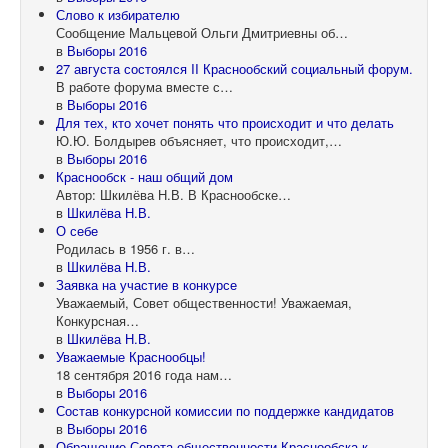
Слово к избирателю
Сообщение Мальцевой Ольги Дмитриевны об…
в
Выборы 2016
27 августа состоялся II Краснообский социальный форум.
В работе форума вместе с…
в
Выборы 2016
Для тех, кто хочет понять что происходит и что делать
Ю.Ю. Болдырев объясняет, что происходит,…
в
Выборы 2016
Краснообск - наш общий дом
Автор: Шкилёва Н.В. В Краснообске…
в
Шкилёва Н.В.
О себе
Родилась в 1956 г. в…
в
Шкилёва Н.В.
Заявка на участие в конкурсе
Уважаемый, Совет общественности! Уважаемая,
Конкурсная…
в
Шкилёва Н.В.
Уважаемые Краснообцы!
18 сентября 2016 года нам…
в
Выборы 2016
Состав конкурсной комиссии по поддержке кандидатов
в
Выборы 2016
Обращение Совета общественности Краснообска к