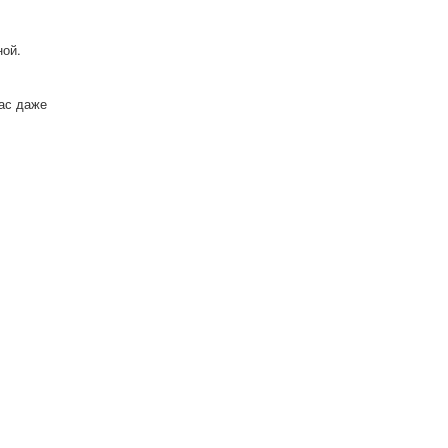
ной.
нас даже