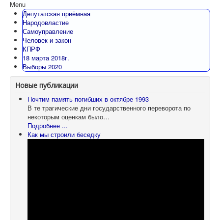
Menu
Депутатская приёмная
Народовластие
Самоуправление
Человек и закон
КПРФ
18 марта 2018г.
Выборы 2020
Новые публикации
Почтим память погибших в октябре 1993
В те трагические дни государственного переворота по
некоторым оценкам было…
Подробнее ...
Как мы строили беседку