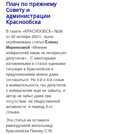
Плач по прежнему
Совету и
администрации
Краснообска
В газете «КРАСНООБСК» №39
от 30 октября 2021г. была
опубликована статья
Елены
Меренковой
«Мнение
избирателей никак не интересует
депутатов». С некоторыми
изложенными в статье оценками
ситуации в Краснообске и
предложениями можно даже
согласиться. Но 3-й и 4-й созыв
и внимательность тех депутатов
к избирателям ещё не забыты, и
автор не забыт даже при
отсутствии её общественной
активности в период 5-го
созыва.
Эта статья не оставила
равнодушной жительницу
Краснообска Панову С.М.