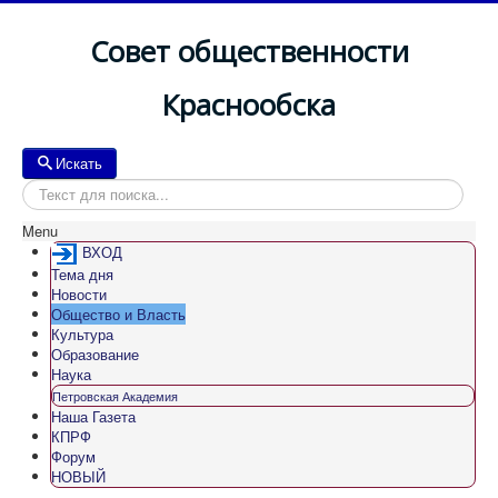
Совет общественности
Краснообска
Искать
Искать
Menu
ВХОД
Тема дня
Новости
Общество и Власть
Культура
Образование
Наука
Петровская Академия
Наша Газета
КПРФ
Форум
НОВЫЙ