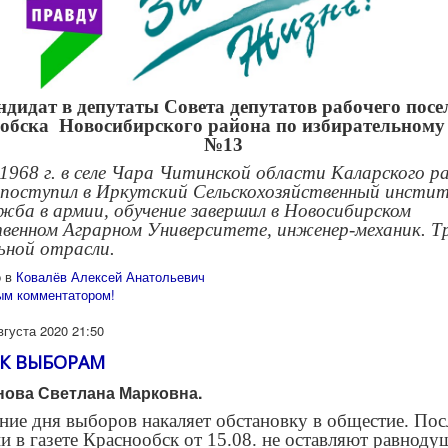
ндидат в депутаты Совета депутатов рабочего посе
обска Новосибирского района
по избирательному
№
13
 1968 г. в селе Чара Читинской области Каларского р
 поступил в Иркутский Сельскохозяйственный инсти
жба в армии, обучение завершил в Новосибирском
венном Аграрном Университете, инженер-механик. Т
ьной отрасли.
 в
Ковалёв Алексей Анатольевич
ым комментатором!
вгуста 2020 21:50
 К ВЫБОРАМ
нова Светлана Марковна.
ие дня выборов накаляет обстановку в общестие. Пос
и в газете Краснообск от 15.08. не оставляют равнод