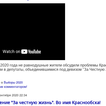
 2020 года не равнодушные жители обсудили проблемы Кра
и в депутаты, объединившимися под девизом "За Честную 
 в
Выборы 2020
ым комментатором!
ентября 2020 22:34
ние "За честную жизнь". Во имя Краснообска!