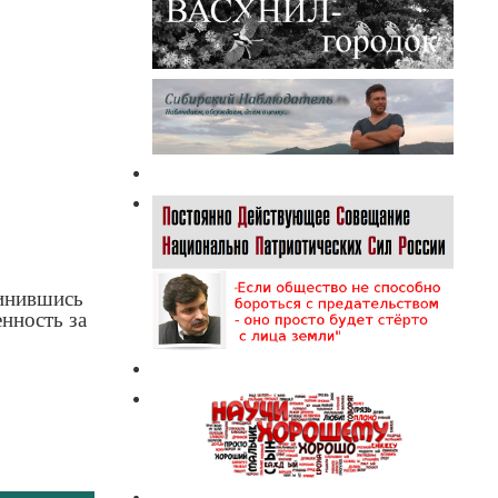
динившись
енность за