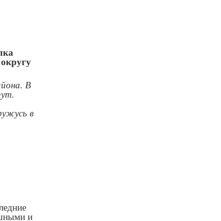
лка
 округу
айона. В
тут.
ружусь в
ледние
ушными и