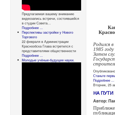
Предлагаемая вашему вниманию
видеозапись встречи, состоявшейся
в студии Совета…
Ка
Подробнее ...
Красно
Перспективы застройки у Нового
Торгового
22 февраля в Администрации
Родился в
Краснообска Глава встретился с
1985 году
представителями общественности
Затем слу
Подробнее ...
Государст
Молодые учёные-будущее науки.
строител
Опубликовано
Станьте перв
Подробнее ...
Вторник, 25 а
НА ПУТИ
Автор: Па
Приближен
публикаци