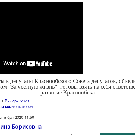
ы в депутаты Краcнообского Совета депутатов, объе
ом "За честную жизнь", готовы взять на себя ответств
развитие Краснообска
 в
Выборы 2020
ым комментатором!
ентября 2020 11:50
ина Борисовна