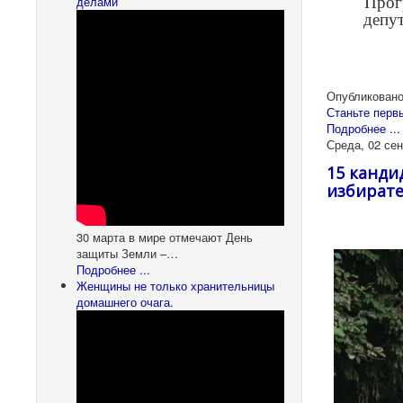
делами
Прог
депу
Опубликовано
Станьте перв
Подробнее ...
Среда, 02 сен
15 канди
избирате
30 марта в мире отмечают День
защиты Земли –…
Подробнее ...
Женщины не только хранительницы
домашнего очага.