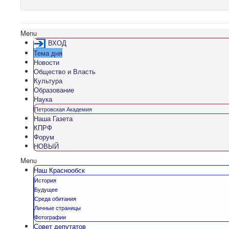
Menu
ВХОД
Тема дня
Новости
Общество и Власть
Культура
Образование
Наука
Петровская Академия
Наша Газета
КПРФ
Форум
НОВЫЙ
Menu
Наш Краснообск
История
Будущее
Среда обитания
Личные страницы
Фотографии
Совет депутатов