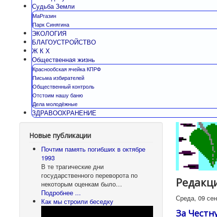
Судьба Земли
МаРгазин
Парк Синягина
ЭКОЛОГИЯ
БЛАГОУСТРОЙСТВО
Ж К Х
Общественная жизнь
Краснообская ячейка КПРФ
Письма избирателей
Общественный контроль
Отстоим нашу баню
Дела молодёжные
ЗДРАВООХРАНЕНИЕ
Новые публикации
Почтим память погибших в октябре
1993
В те трагические дни
государственного переворота по
Редакц
некоторым оценкам было…
Подробнее ...
Среда, 09 сен
Как мы строили беседку
За Честн