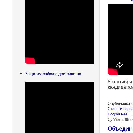
Защитим рабочее достоинство
8 сентября
кандидатам
Опубликовано
Станьте перв
Подробнее ...
Суббота, 05 с
Объедине