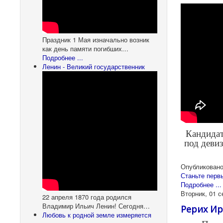
Праздник 1 Мая изначально возник
как день памяти погибших…
Подробнее ...
Ленин - Великий государственник
Кандидат
под девиз
Опубликовано
Станьте перв
Подробнее ...
Вторник, 01 с
22 апреля 1870 года родился
Владимир Ильич Ленин! Сегодня…
Рерих Ир
Любовь к родной земле измеряется