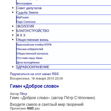
Фотографии
Совет депутатов
Судьба Земли
МаРгазин
Парк Синягина
ЭКОЛОГИЯ
БЛАГОУСТРОЙСТВО
Ж К Х
Общественная жизнь
Краснообская ячейка КПРФ
Письма избирателей
Общественный контроль
Отстоим нашу баню
Дела молодёжные
ЗДРАВООХРАНЕНИЕ
Подписаться на этот канал RSS
Воскресенье, 18 января 2015 23:00
Гимн «Доброе слово»
Автор
Пётр
Гимн «Доброе слово» (автор Пётр Стёпочкин)
Входите смело в светлый мир творений
Прочитано
4685
раз