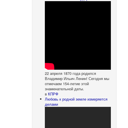
22 апреля 1870 года родился
Владимир Ильич Ленин! Сегодня мы
отмечаем 154-летие этой
знаменательной даты.
в
КПРФ
Любовь к родной земле измеряется
делами