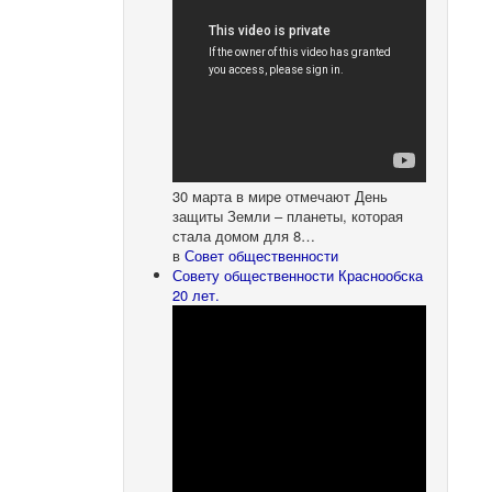
30 марта в мире отмечают День
защиты Земли – планеты, которая
стала домом для 8…
в
Совет общественности
Совету общественности Краснообска
20 лет.