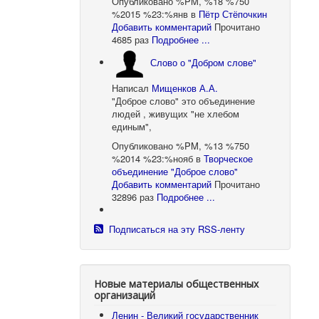
Опубликовано %PM, %18 %750
%2015 %23:%янв
в
Пётр Стёпочкин
Добавить комментарий
Прочитано
4685 раз
Подробнее ...
Слово о "Добром слове"
Написал
Мищенков А.А.
"Доброе слово" это объединение
людей , живущих "не хлебом
единым",
Опубликовано %PM, %13 %750
%2014 %23:%нояб
в
Творческое
объединение "Доброе слово"
Добавить комментарий
Прочитано
32896 раз
Подробнее ...
Подписаться на эту RSS-ленту
Новые материалы общественных
организаций
Ленин - Великий государственник