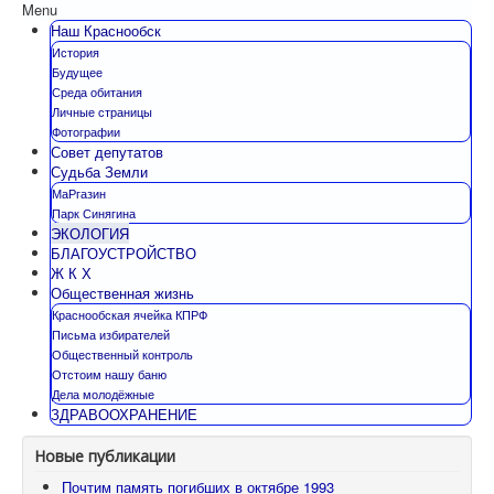
Menu
Наш Краснообск
История
Будущее
Среда обитания
Личные страницы
Фотографии
Совет депутатов
Судьба Земли
МаРгазин
Парк Синягина
ЭКОЛОГИЯ
БЛАГОУСТРОЙСТВО
Ж К Х
Общественная жизнь
Краснообская ячейка КПРФ
Письма избирателей
Общественный контроль
Отстоим нашу баню
Дела молодёжные
ЗДРАВООХРАНЕНИЕ
Новые публикации
Почтим память погибших в октябре 1993