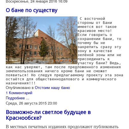
Воскресенье, 24 января 2016 16:09
О бане по существу
C восточной
стороны от Бани
имеется вот такое
красивое место!
Если говорить о
сохранении бани, то
почему бы не
закрепить сразу эту
зону в качестве
зелёной зоны или не
присоединить к
участку бани? Ведь,
как нас уверяют, там после предложенного изменения
землепользования ничего кроме бани не сможет
появиться! Но следуя предлагаемому проекту эта зона
остаётся для общественноделового и коммерческого
назначения!!!
Опубликовано в
Отстоим нашу баню
1 Комментарий
Подробнее ...
Среда, 26 августа 2015 23:00
Возможно-ли светлое будущее в
Краснообске?
В местных печатных изданиях продолжают публиковать