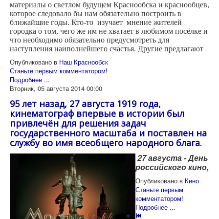
материалы о светлом будущем Краснообска и краснообцев,
которое следовало бы нам обязательно построить в
ближайшие годы. Кто-то изучает мнение жителей
городка о том, чего же им не хватает в любимом посёлке и
что необходимо обязательно предусмотреть для
наступления наиполнейшего счастья. Другие предлагают
Опубликовано в
Наш Краснообск
Станьте первым комментатором!
Подробнее ...
Вторник, 05 августа 2014 00:00
95 лет назад, 27 августа 1919 года,
кинематограф впервые в истории был
привлечён для решения задач
государственного масштаба и поставлен на
службу во имя всеобщего народного блага.
27 августа - День
российского кино,
Опубликовано в
Кино
Станьте первым
комментатором!
Подробнее ...