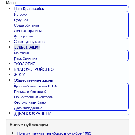
Menu
Наш Краснообск
История
Будущее
Среда обитания
Личные страницы
Фотографии
Совет депутатов
Судьба Земли
МаРгазин
Парк Синягина
ЭКОЛОГИЯ
БЛАГОУСТРОЙСТВО
Ж К Х
Общественная жизнь
Краснообская ячейка КПРФ
Письма избирателей
Общественный контроль
Отстоим нашу баню
Дела молодёжные
ЗДРАВООХРАНЕНИЕ
Новые публикации
Почтим память погибших в октябре 1993