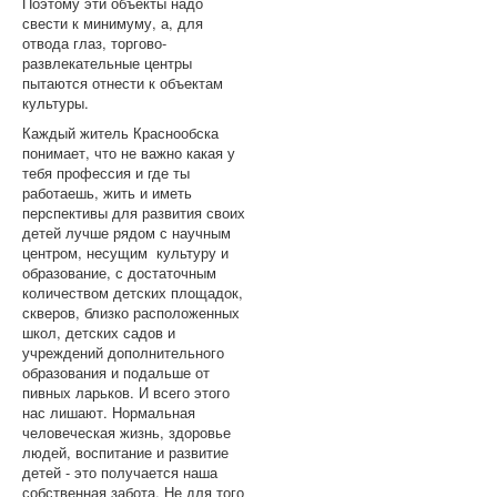
Поэтому эти объекты надо
свести к минимуму, а, для
отвода глаз, торгово-
развлекательные центры
пытаются отнести к объектам
культуры.
Каждый житель Краснообска
понимает, что не важно какая у
тебя профессия и где ты
работаешь, жить и иметь
перспективы для развития своих
детей лучше рядом с научным
центром, несущим культуру и
образование, с достаточным
количеством детских площадок,
скверов, близко расположенных
школ, детских садов и
учреждений дополнительного
образования и подальше от
пивных ларьков. И всего этого
нас лишают. Нормальная
человеческая жизнь, здоровье
людей, воспитание и развитие
детей - это получается наша
собственная забота. Не для того