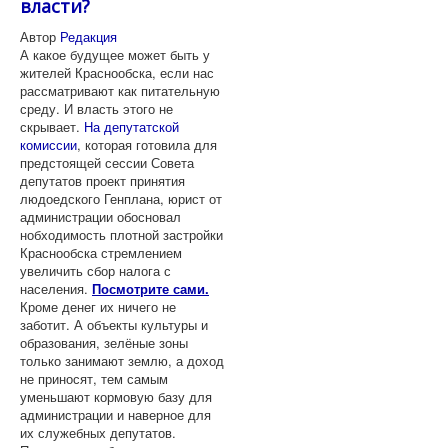
власти?
Автор
Редакция
А какое будущее может быть у
жителей Краснообска, если нас
рассматривают как питательную
среду. И власть этого не
скрывает.
На депутатской
комиссии
, которая готовила для
предстоящей сессии Совета
депутатов проект принятия
людоедского Генплана, юрист от
администрации обосновал
нобходимость плотной застройки
Краснообска стремлением
увеличить сбор налога с
населения.
Посмотрите сами.
Кроме денег их ничего не
заботит. А объекты культуры и
образования, зелёные зоны
только занимают землю, а доход
не приносят, тем самым
уменьшают кормовую базу для
администрации и наверное для
их служебных депутатов.