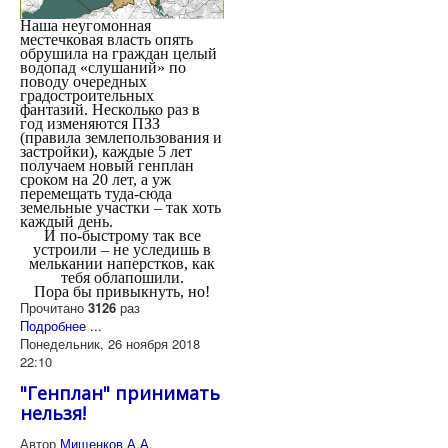
Наша неугомонная
местечковая власть опять
обрушила на граждан целый
водопад «слушаний» по
поводу очередных
градостроительных
фантазий. Несколько раз в
год изменяются ПЗЗ
(правила землепользования и
застройки), каждые 5 лет
получаем новый генплан
сроком на 20 лет, а уж
перемещать туда-сюда
земельные участки – так хоть
каждый день.
И по-быстрому так все
устроили – не уследишь в
мелькании наперстков, как
тебя облапошили.
Пора бы привыкнуть, но!
Прочитано
3126
раз
Подробнее ...
Понедельник, 26 ноября 2018
22:10
"Генплан" принимать
нельзя!
Автор
Мищенков А.А.